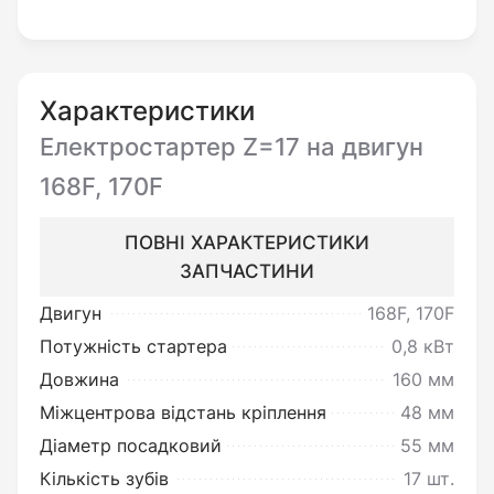
Перед встановленням
необхідно:
Характеристики
Переконатись у цілісності виробу
Електростартер Z=17 на двигун
та повній відповідності до його
168F, 170F
опису.
ПОВНІ ХАРАКТЕРИСТИКИ
ЗАПЧАСТИНИ
Ви можете повернути товар
неналежної якості:
Двигун
168F, 170F
Потужність стартера
0,8 кВт
Під товаром неналежної якості
Довжина
160 мм
мається на увазі товар, який
Міжцентрова відстань кріплення
48 мм
несправний та не може
Діаметр посадковий
55 мм
забезпечувати виконання своїх
Кількість зубів
17 шт.
функціональних властивостей.