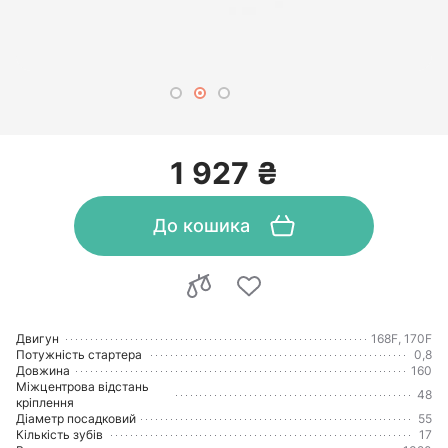
1 927 ₴
До кошика
Двигун
168F, 170F
Потужність стартера
0,8
Довжина
160
Міжцентрова відстань
48
кріплення
Діаметр посадковий
55
Кількість зубів
17