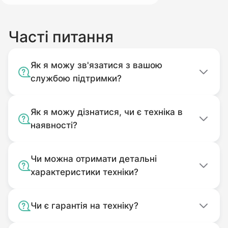
МБ-3060Б
рідини, запиленості, механічні
Нева
МБ-2К
пошкодження, потрапляння до
Часті питання
Форте (Forte)
105G, HSD1G-80B
корпусу сторонніх предметів).
Без оригінального пакування.
Як я можу зв'язатися з вашою
Комплектність подачі якого
службою підтримки?
відповідає комплекту покупки.
Використовуваний не за
Як я можу дізнатися, чи є техніка в
призначенням.
наявності?
Забруднений.
Чи можна отримати детальні
характеристики техніки?
Чи є гарантія на техніку?