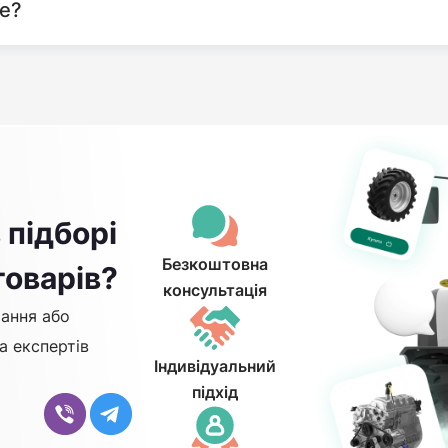
те?
 підборі
Безкоштовна
товарів?
консультація
ання або
а експертів
Індивідуальний
підхід