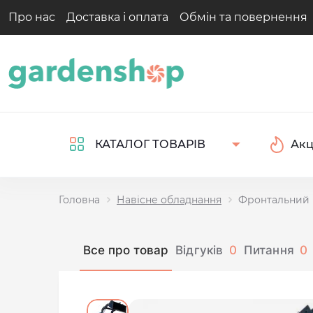
Про нас
Доставка і оплата
Обмін та повернення
Акц
КАТАЛОГ ТОВАРІВ
Головна
Навісне обладнання
Фронтальний н
Все про товар
Відгуків
0
Питання
0