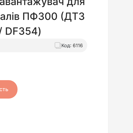
авантажувач для
іалів ПФ300 (ДТЗ
/ DF354)
Код:
6116
сть