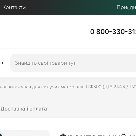
Контакти
Приєдну
0 800-330-31
ії
авантажувач для сипучих матеріалів ПФ300 (ДТЗ 244.4 / JM
Доставка і оплата