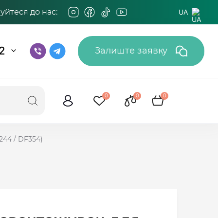
йтеся до нас:
UA
2
Залиште заявку
0
0
0
244 / DF354)