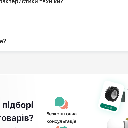
рактеристики техніки?
те?
 підборі
Безкоштовна
товарів?
консультація