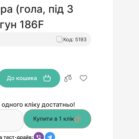
а (гола, під 3
игун 186F
Код:
5193
До кошика
 одного кліку достатньо!
Купити в 1 клік
а тест-драйв: