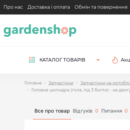
Про нас
Доставка і оплата
Обмін та повернення
Акц
КАТАЛОГ ТОВАРІВ
Головна
Запчастини
Запчастини на мотобл
Головка циліндра (гола, під 3 болти) - на двиг
Все про товар
Відгуків
0
Питання
0