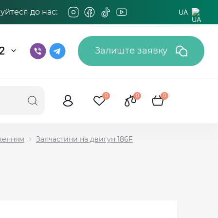
йтеся до нас:
UA
2
Залиште заявку
0
0
0
дженням
Запчастини на двигун 186F