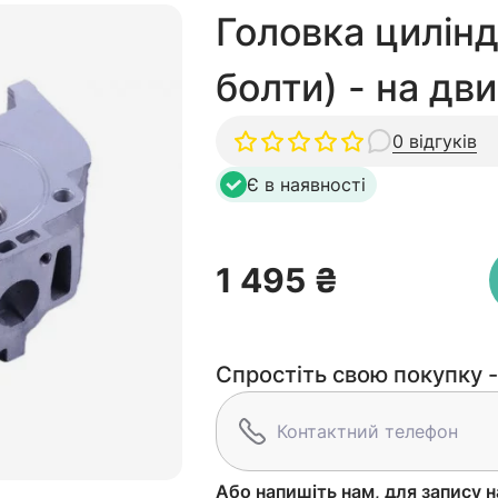
Головка циліндр
болти) - на дв
0 відгуків
Є в наявності
1 495 ₴
Спростіть свою покупку -
Або напишіть нам, для запису н