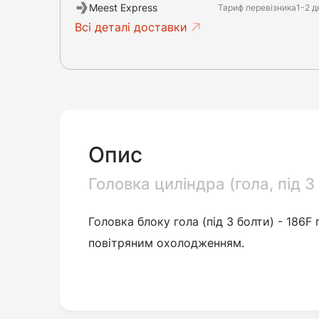
Meest Express
Тариф перевізника
1-2 д
Всі деталі доставки
Опис
Головка циліндра (гола, під 3
Головка блоку гола (під 3 болти) - 186F 
повітряним охолодженням.