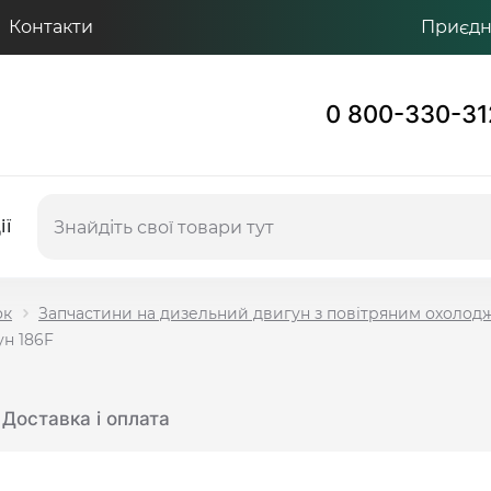
Контакти
Приєдну
0 800-330-31
ії
ок
Запчастини на дизельний двигун з повітряним охоло
ун 186F
Доставка і оплата