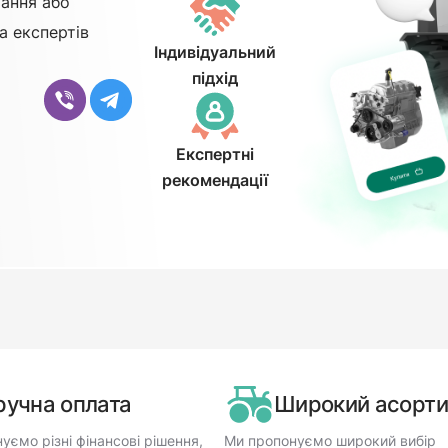
ання або
а експертів
Індивідуальний
підхід
Експертні
рекомендації
ручна оплата
Широкий асорт
уємо різні фінансові рішення,
Ми пропонуємо широкий вибір