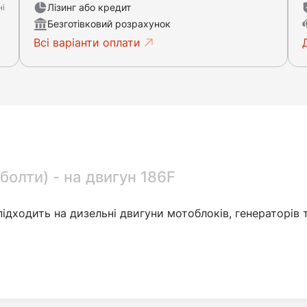
Лізинг або кредит
ні
Безготівковий розрахунок
Всі варіанти оплати
 болти) - на двигун 186F
підходить на дизельні двигуни мотоблоків, генераторів та