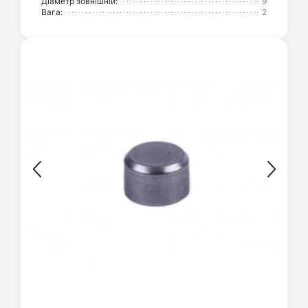
Діаметр зовнішній:
9
Вага:
2