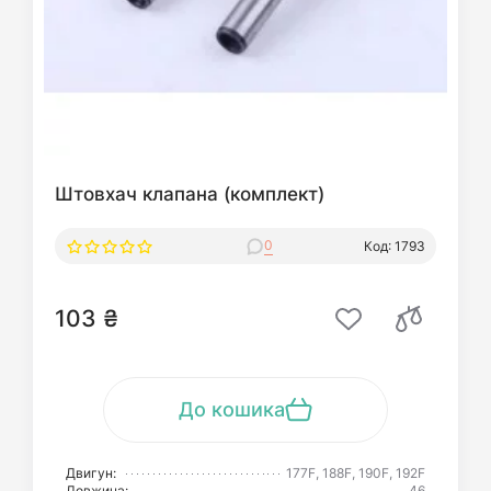
Штовхач клапана (комплект)
0
Код: 1793
103 ₴
До кошика
Двигун:
177F, 188F, 190F, 192F
Довжина:
46