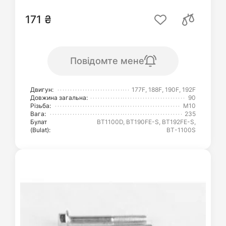
171 ₴
Повідомте мене
Двигун:
177F, 188F, 190F, 192F
Довжина загальна:
90
Різьба:
М10
Вага:
235
Булат
BT1100D, BT190FE-S, BT192FE-S,
(Bulat):
ВТ-1100S