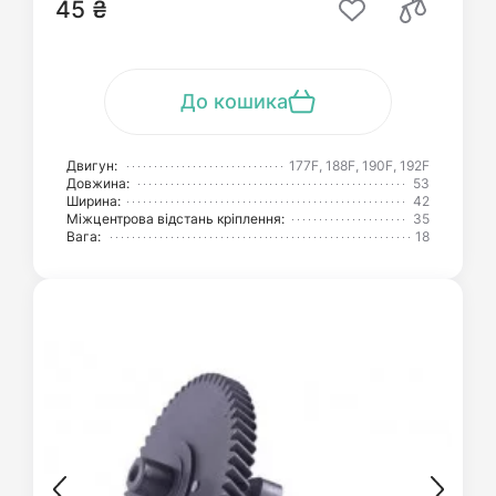
45 ₴
До кошика
Двигун:
177F, 188F, 190F, 192F
Довжина:
53
Ширина:
42
Міжцентрова відстань кріплення:
35
Вага:
18