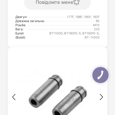
Повідомте мене
Двигун:
177F, 188F, 190F, 192F
Довжина загальна:
90
Різьба:
М10
Вага:
235
Булат
BT1100D, BT190FE-S, BT192FE-S,
(Bulat):
ВТ-1100S