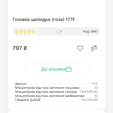
Головка циліндра (гола) 177F
0
Код: 3947
797 ₴
До кошика
Двигун:
177F
Міжцентрова відстань кріплення глушника:
50
Міжцентрова відстань кріплення головки:
78/93/80/93
Міжцентрова відстань кріплення карбюратора:
52
Габарити, ДхШхВ:
150х160х95