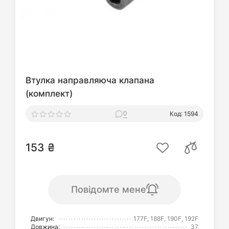
Втулка направляюча клапана
(комплект)
0
Код: 1594
153 ₴
Повідомте мене
Двигун:
177F, 188F, 190F, 192F
Довжина:
37