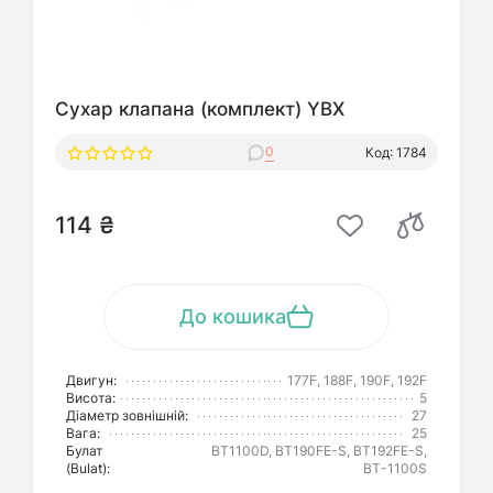
Сухар клапана (комплект) YBX
0
Код: 1784
114 ₴
До кошика
Двигун:
177F, 188F, 190F, 192F
Висота:
5
Діаметр зовнішній:
27
Вага:
25
Булат
BT1100D, BT190FE-S, BT192FE-S,
(Bulat):
ВТ-1100S