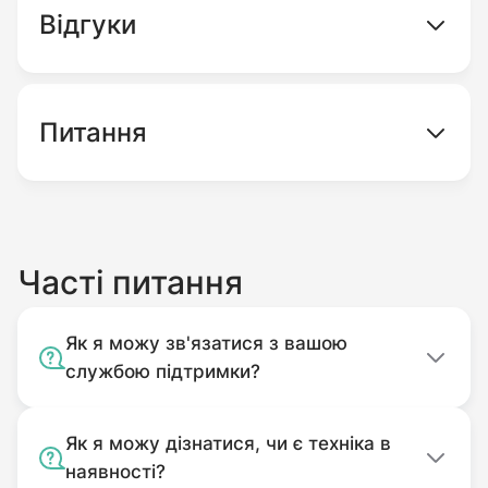
Відгуки
Кентавр МБ 2060(1)Д, МБ 2090(1)Д, МБ
2060Б, МБ 2090Б
Zirka lx 2062(3)D, lx 2092(3)D, lx 2062G
Питання
Витязь НТ-105, НТ-135, НТ-105А
Добрыня T105, Т135
Zubr НТ-105, НТ-135
Автора 105, 135
Часті питання
Як я можу зв'язатися з вашою
службою підтримки?
Як я можу дізнатися, чи є техніка в
наявності?