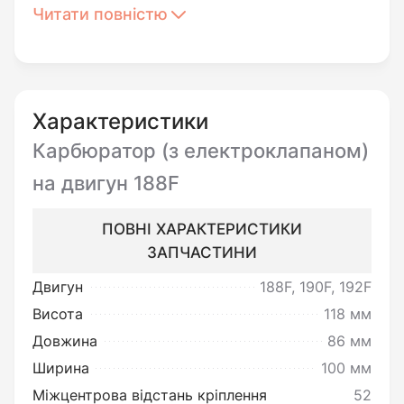
Читати повністю
Перед встановленням
необхідно:
Переконатись у цілісності виробу
та повній відповідності до його
Характеристики
опису.
Карбюратор (з електроклапаном)
на двигун 188F
Ви можете повернути товар
ПОВНІ ХАРАКТЕРИСТИКИ
неналежної якості:
ЗАПЧАСТИНИ
Під товаром неналежної якості
Двигун
188F, 190F, 192F
мається на увазі товар, який
Висота
118 мм
несправний та не може
Довжина
86 мм
забезпечувати виконання своїх
Ширина
100 мм
функціональних властивостей.
Міжцентрова відстань кріплення
52