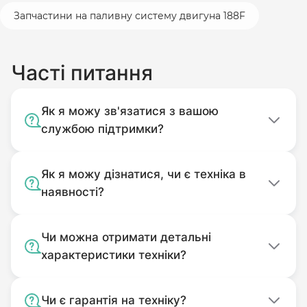
пошкодження, потрапляння до
Запчастини на паливну систему двигуна 188F
корпусу сторонніх предметів).
Без оригінального пакування.
Часті питання
Комплектність подачі якого
відповідає комплекту покупки.
Як я можу зв'язатися з вашою
Використовуваний не за
службою підтримки?
призначенням.
Забруднений.
Як я можу дізнатися, чи є техніка в
наявності?
Чи можна отримати детальні
характеристики техніки?
Чи є гарантія на техніку?