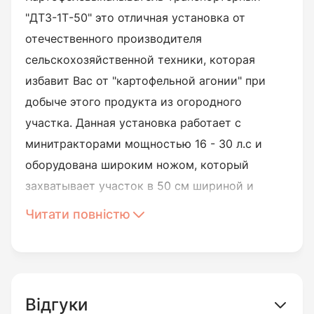
"ДТЗ-1Т-50" это отличная установка от
отечественного производителя
сельскохозяйственной техники, которая
избавит Вас от "картофельной агонии" при
добыче этого продукта из огородного
участка. Данная установка работает с
минитракторами мощностью 16 - 30 л.с и
оборудована широким ножом, который
захватывает участок в 50 см шириной и
добывает клубни с глубины до 18 см. Таким
Читати повністю
образом Вы можете легко производить
добычу плодов с одного ряда не боясь ничего
пропустить. Широкая транспортная лента
выполнена прутьями диаметром 1 см и
Відгуки
эффективно просеивает землю, оставляя ее