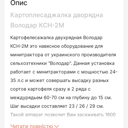
Опис
Картоплесаджалка дворядна
Володар КСН-2М
Картофелесажалка двухрядная Володар
КСН-2М это навесное оборудование для
минитрактора от украинского производителя
сельхозтехники "
Володар". Данная установка
работает с минитракторами с мощностью 24-
35 л.с и может совершать высадку разных
сортов картофеля сразу в 2 ряда с
междурядьем 60-70 см на глубину до 15 см.
Шаг высадки составляет 23 / 26 / 29 см.
Такой аппарат позволит Вам засаживать 1600
соток земли в час без каких либо физических
Читати повністю