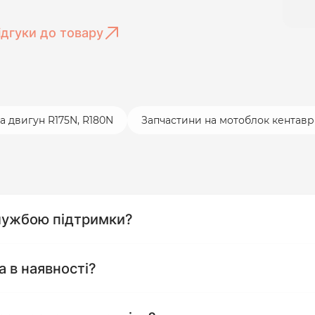
ідгуки до товару
а двигун R175N, R180N
Запчастини на мотоблок кентавр
службою підтримки?
а в наявності?