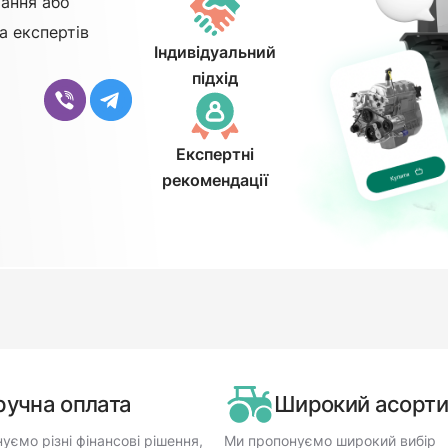
ання або
а експертів
Індивідуальний
підхід
Експертні
рекомендації
ручна оплата
Широкий асорт
уємо різні фінансові рішення,
Ми пропонуємо широкий вибір