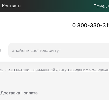
Контакти
Приєдну
0 800-330-31
ії
ок
Запчастини на дизельний двигун з водяним охолодже
Доставка і оплата