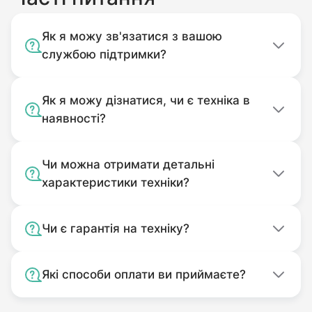
Без оригінального пакування.
Комплектність подачі якого
Як я можу зв'язатися з вашою
відповідає комплекту покупки.
службою підтримки?
Використовуваний не за
призначенням.
Як я можу дізнатися, чи є техніка в
Забруднений.
наявності?
Чи можна отримати детальні
характеристики техніки?
Чи є гарантія на техніку?
Які способи оплати ви приймаєте?