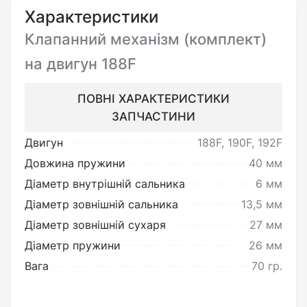
Переконатись у цілісності виробу
Характеристики
та повній відповідності до його
Клапанний механізм (комплект)
опису.
на двигун 188F
ПОВНІ ХАРАКТЕРИСТИКИ
Ви можете повернути товар
ЗАПЧАСТИНИ
неналежної якості:
Двигун
188F, 190F, 192F
Під товаром неналежної якості
Довжина пружини
40 мм
мається на увазі товар, який
Діаметр внутрішній сальника
6 мм
несправний та не може
Діаметр зовнішній сальника
13,5 мм
забезпечувати виконання своїх
Діаметр зовнішній сухаря
27 мм
функціональних властивостей.
Діаметр пружини
26 мм
Вага
70 гр.
Поверненню чи обміну не
підлягає товар: