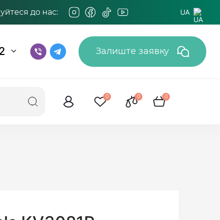
йтеся до нас:
UA
2
Залиште заявку
0
0
0