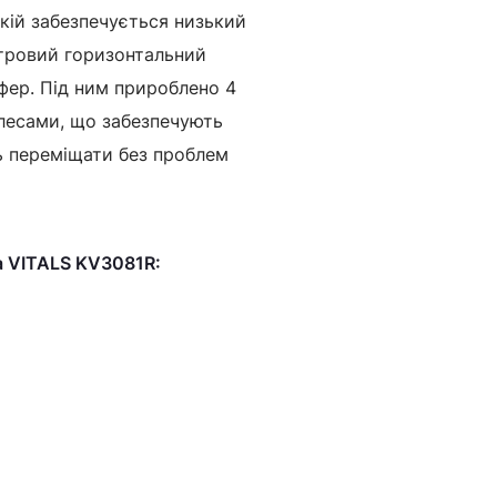
якій забезпечується низький
літровий горизонтальний
фер. Під ним прироблено 4
лесами, що забезпечують
ть переміщати без проблем
а VITALS KV3081R: