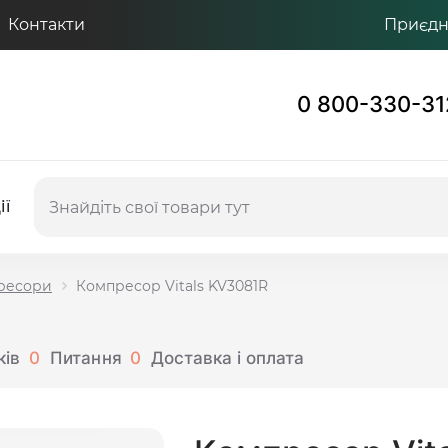
Контакти
Приєдну
0 800-330-31
ії
ресори
Компресор Vitals KV3081R
ків
0
Питання
0
Доставка і оплата