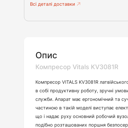
Всі деталі доставки
Опис
Компресор Vitals KV3081R
Компресор VITALS KV3081R латвійськог
в собі продуктивну роботу, зручні умов
служби. Апарат має ергономічний та су
частиною в такій моделі виступає елек
що і надає руху основний робочий вузол
подібно розташованих поршня безпосере