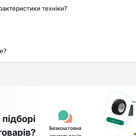
рактеристики техніки?
те?
 підборі
Безкоштовна
товарів?
консультація