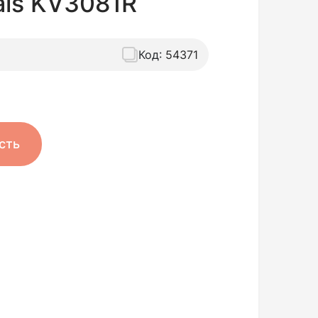
als KV3081R
Код:
54371
сть