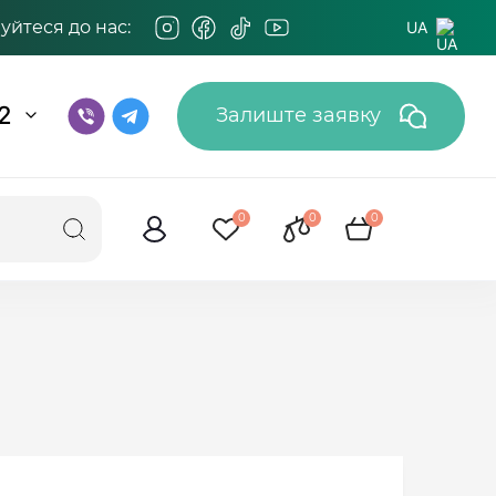
йтеся до нас:
UA
2
Залиште заявку
0
0
0