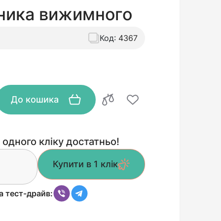
ника вижимного
Код:
4367
До кошика
 одного кліку достатньо!
Купити в 1 клік
а тест-драйв: