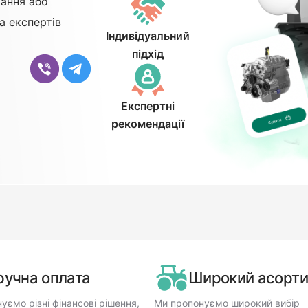
ання або
а експертів
Індивідуальний
підхід
Експертні
рекомендації
ручна оплата
Широкий асорт
уємо різні фінансові рішення,
Ми пропонуємо широкий вибір