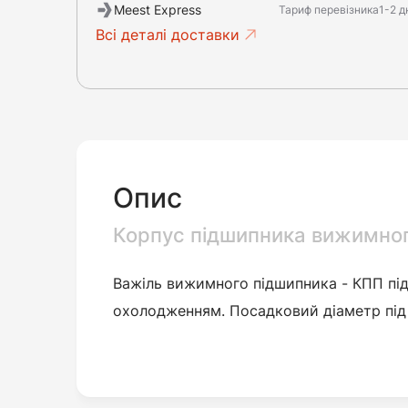
Meest Express
Тариф перевізника
1-2 д
Всі деталі доставки
Опис
Корпус підшипника вижимно
Важіль вижимного підшипника
- КПП пі
охолодженням.
Посадковий діаметр під