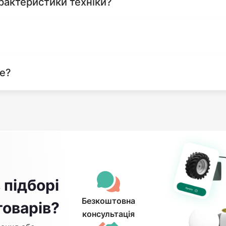
рактеристики техніки?
те?
 підборі
Безкоштовна
товарів?
консультація