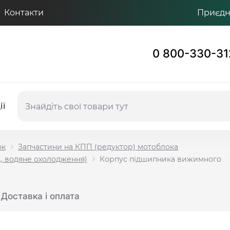
Контакти
Приєдну
0 800-330-31
ії
ок
Запчастини на КПП (редуктор) мотоблока
., водяне охолодження)
Корпус підшипника вижимного
Доставка і оплата