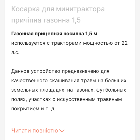
Косарка для минитрактора
причіпна газонна 1,5
Газонная прицепная косилка 1,5 м
используется с тракторами мощностью от 22
л.с.
Данное устройство предназначено для
качественного скашивания травы на больших
земельных площадях, на газонах, футбольных
полях, участках с искусственным травяным
покрытием и т. д.
Стебли растений срезаются
пластинчатыми
Читати повністю
ножами
, которые крепятся на роторах.