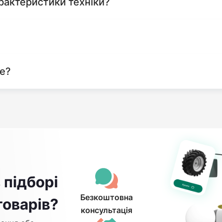
рактеристики техніки?
те?
 підборі
Безкоштовна
товарів?
консультація