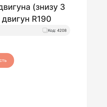
двигуна (знизу 3
а двигун R190
Код:
4208
сть