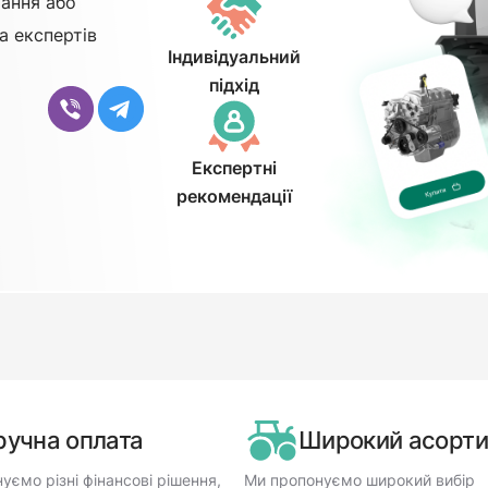
ання або
а експертів
Індивідуальний
підхід
Експертні
рекомендації
ручна оплата
Широкий асорт
уємо різні фінансові рішення,
Ми пропонуємо широкий вибір