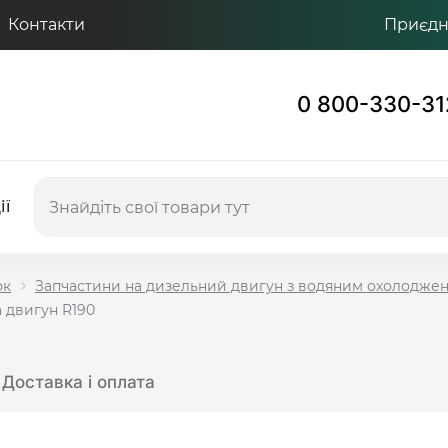
Контакти
Приєдну
0 800-330-31
ії
ок
Запчастини на дизельний двигун з водяним охолодже
а двигун R190
Доставка і оплата