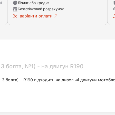
Лізинг або кредит
ні
Безготівковий розрахунок
Всі варіанти оплати
3 болта, №1) - на двигун R190
 3 болта) – R190 підходить на дизельні двигуни мотобло