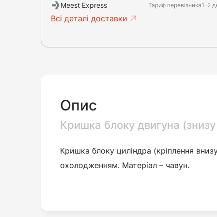
Meest Express
Тариф перевізника
1-2 д
Всі деталі доставки
Опис
Кришка блоку двигуна (знизу 
Кришка блоку
циліндра
(кріплення внизу
охолодженням. Матеріал – чавун.