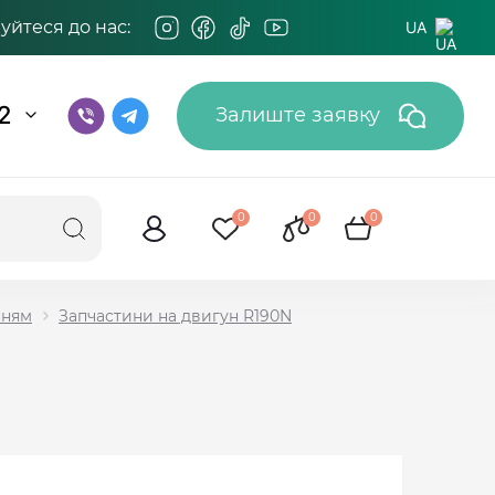
йтеся до нас:
UA
2
Залиште заявку
0
0
0
нням
Запчастини на двигун R190N