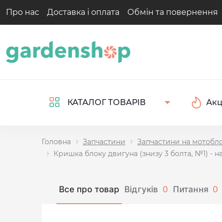
Про нас
Доставка і оплата
Обмін та повернення
Акц
КАТАЛОГ ТОВАРІВ
Головна
Запчастини
Запчастини на мотобл
Кришка блоку двигуна (знизу 3 болта, №1) - н
Все про товар
Відгуків
0
Питання
0