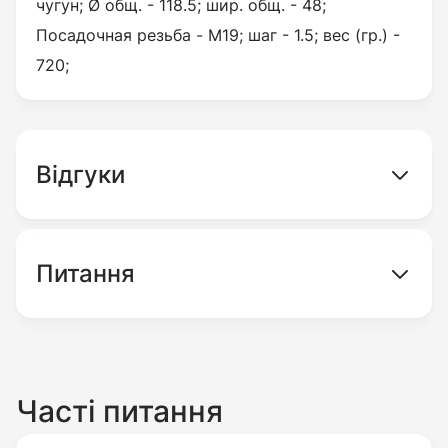
чугун; Ø общ. - 118.5; шир. общ. - 48;
Посадочная резьба - М19; шаг - 1.5; вес (гр.) -
720;
Відгуки
Питання
Часті питання