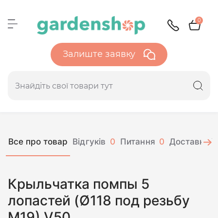
0
Залиште заявку
Все про товар
Відгуків
0
Питання
0
Доставка і 
Крыльчатка помпы 5
лопастей (Ø118 под резьбу
М19) V50