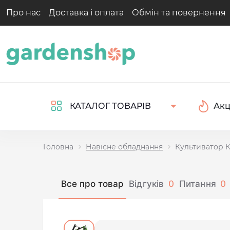
Про нас
Доставка і оплата
Обмін та повернення
Акц
КАТАЛОГ ТОВАРІВ
Головна
Навісне обладнання
Культиватор К
Все про товар
Відгуків
0
Питання
0