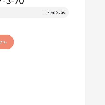
У-3-70
Код:
2756
сть