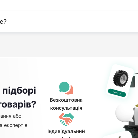
те?
 підборі
Безкоштовна
товарів?
консультація
ання або
а експертів
Індивідуальний