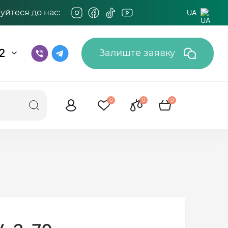
йтеся до нас:
UA
2
Залиште заявку
0
0
0