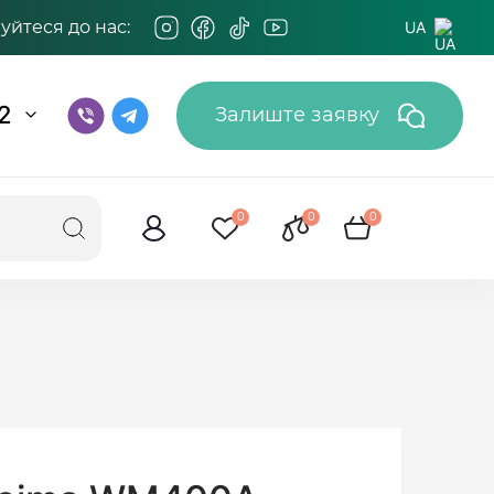
йтеся до нас:
UA
2
Залиште заявку
0
0
0