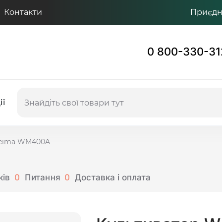
Контакти
Приєдну
0 800-330-31
ії
Weima WM400A
ків
0
Питання
0
Доставка і оплата