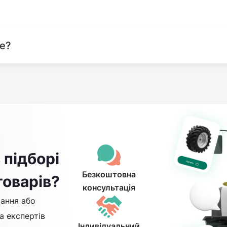
те?
 підборі
Безкоштовна
товарів?
консультація
ання або
а експертів
Індивідуальний