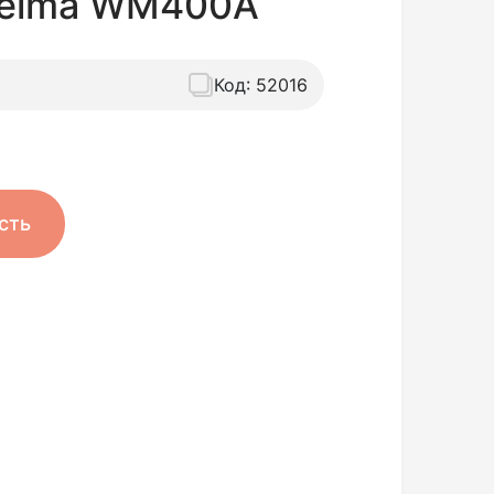
Weima WM400A
Код:
52016
сть