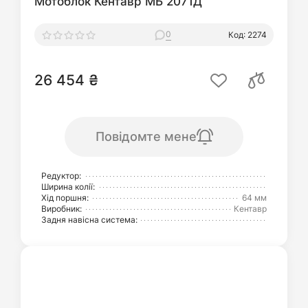
Мотоблок Кентавр МБ 2071Д
0
Код: 2274
26 454 ₴
Повідомте мене
Редуктор:
Ширина колії:
Хід поршня:
64 мм
Виробник:
Кентавр
Задня навісна система: