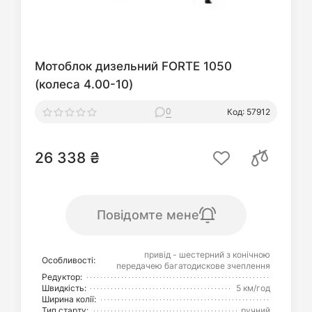
Мотоблок дизельний FORTE 1050
(колеса 4.00-10)
0
Код: 57912
26 338 ₴
Повідомте мене
привід - шестерний з конічною
Особливості:
передачею багатодискове зчеплення
Редуктор:
Швидкість:
5 км/год
Ширина колії:
Тип старту:
ручний