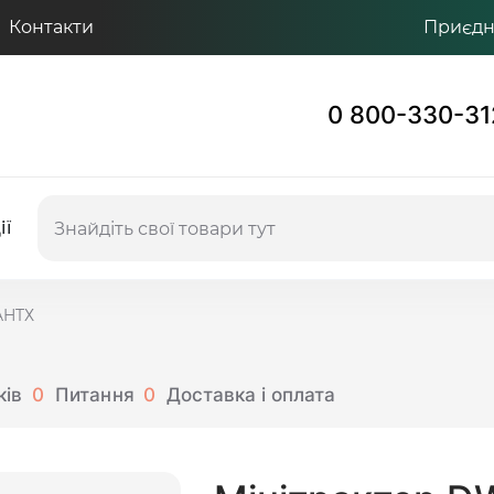
Контакти
Приєдну
0 800-330-31
ії
AHTХ
ків
0
Питання
0
Доставка і оплата