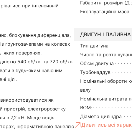
Габаритні розміри (Д 
ріватись при інтенсивній
Експлуатаційна маса
ДВИГУН І ПАЛИВНА
енс, блокування диференціала,
 із ґрунтозачепами на колесах
Тип двигуна
ь-яких поверхнях.
Число та розташуванн
кістю 540 об/хв. та 720 об/хв.
Об'єм двигуна
вати з будь-яким навісним
Турбонаддув
і цілі.
Номінальні обороти к
валу
Номінальна витрата п
 використовуватися як
ВОМ:
ий пристрій, електророзетку
Діаметр циліндра
я в 7,2 кН. Місце водія
Дивитись всі хара
аторах, інформативною панеллю