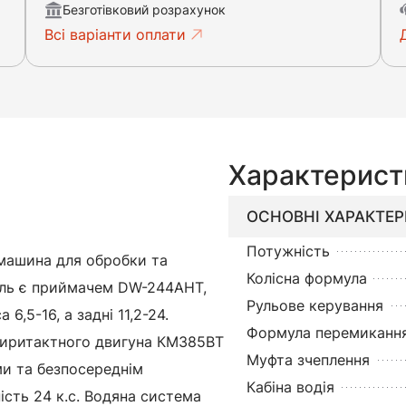
Безготівковий розрахунок
Всі варіанти оплати
Характерист
ОСНОВНІ ХАРАКТЕ
Потужність
 машина для обробки та
Колісна формула
дель є приймачем DW-244AHT,
Рульове керування
6,5-16, а задні 11,2-24.
Формула перемикання
тиритактного двигуна КМ385ВТ
Муфта зчеплення
ми та безпосереднім
Кабіна водія
ість 24 к.с. Водяна система