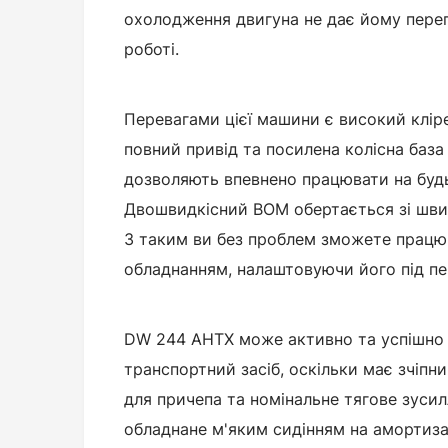
охолодження двигуна не дає йому перег
роботі.
Перевагами цієї машини є високий клір
повний привід та посилена колісна база
дозволяють впевнено працювати на буд
Двошвидкісний ВОМ обертається зі швид
З таким ви без проблем зможете працю
обладнанням, налаштовуючи його під певн
DW 244 AHTX може активно та успішно
транспортний засіб, оскільки має зчіпн
для причепа та номінальне тягове зусилл
обладнане м'яким сидінням на амортиз