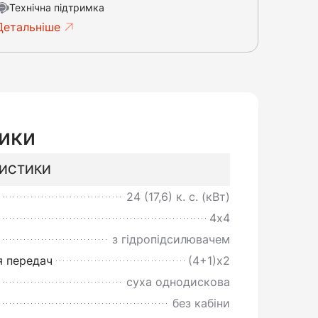
Технічна підтримка
Детальніше
ики
РИСТИКИ
24 (17,6)
к. с. (кВт)
4х4
з гідропідсилювачем
 передач
(4+1)х2
суха однодискова
без кабіни