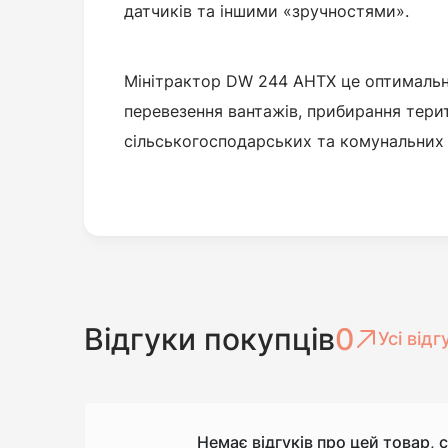
датчиків та іншими «зручностями».
Мінітрактор DW 244 AHTX це оптимальни
перевезення вантажів, прибирання терит
сільськогосподарських та комунальних 
Відгуки покупців
0
Усі відг
Немає відгуків про цей товар, 