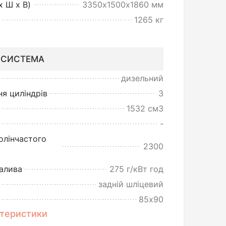
х Ш х В)
3350х1500х1860 мм
1265 кг
 СИСТЕМА
дизельний
я циліндрів
3
1532 cм3
-
олінчастого
2300
алива
275 г/кВт год
задній шліцевий
85х90
ктеристики