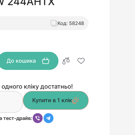
DW 244AHTХ
Код:
58248
До кошика
 одного кліку достатньо!
Купити в 1 клік
а тест-драйв: