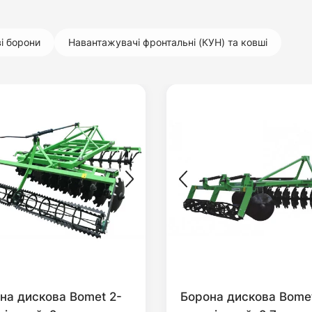
і борони
Навантажувачі фронтальні (КУН) та ковші
на дискова Bomet 2-
Борона дискова Bome