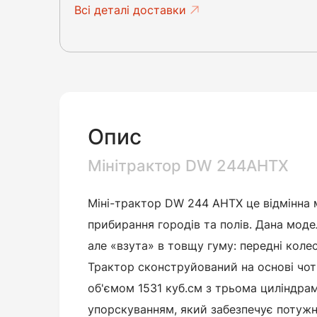
Всі деталі доставки
Опис
Мінітрактор DW 244AHTХ
Міні-трактор DW 244 AHTX це відмінна
прибирання городів та полів. Дана мо
але «взута» в товщу гуму: передні колеса 
Трактор сконструйований на основі чо
об'ємом 1531 куб.см з трьома циліндра
упорскуванням, який забезпечує потужн