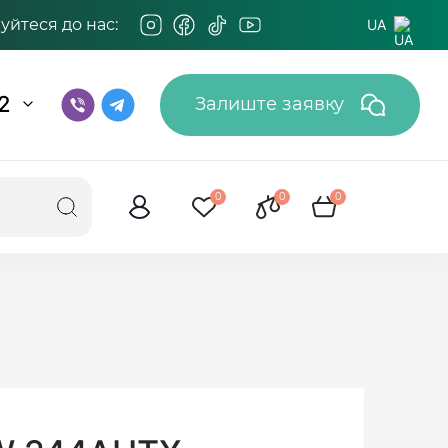
йтеся до нас:
UA
2
Залиште заявку
0
0
0