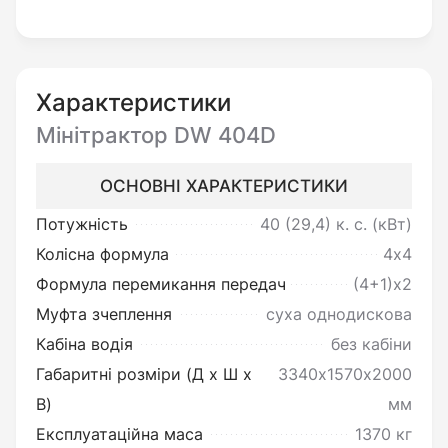
розташування органів керування.
Трактор має окремі гідравлічний насос та
масляний бак для кермового управління,
Характеристики
удосконалений фільтр очищення палива,
Мінітрактор DW 404D
посилені кріплення дисків задніх коліс та
поворотні шарніри переднього мосту.
ОСНОВНІ ХАРАКТЕРИСТИКИ
Повітряний фільтр та вихлопна труба
Потужність
40 (29,4)
к. с. (кВт)
розміщені вище зони запилення.
Колісна формула
4х4
Удосконалено також приводи генератора та
Формула перемикання передач
(4+1)х2
насоса системи охолодження, встановлені
Муфта зчеплення
суха однодискова
ефективніші біметалічні свічки розжарювання,
Кабіна водія
без кабіни
сучасні ефективні лінзові фари.
Габаритні розміри (Д х Ш х
3340х1570х2000
В)
мм
Експлуатаційна маса
1370 кг
Особливості DW 404D: