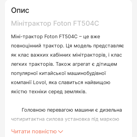
Опис
Мінітрактор Foton FT504C
Міні-трактор Foton FT504C – це вже
повноцінний трактор. Ця модель представляє
як клас важких кабінних мінітракторів, і клас
легких тракторів. Також агрегат є дітищем
популярної китайської машинобудівної
компанії Lovol, яка славиться найвищою
якістю техніки серед земляків.
Головною перевагою машини є дизельна
чотиритактна силова установка під маркою
А498ВТ. Даний двигун забезпечує трактор
Читати повністю