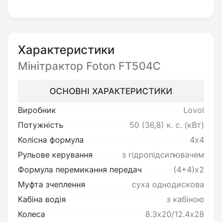
потужністю 50 к.с./36,8 при номінальному
споживанні палива всього 248 г/кВт*год.
Охолодження А498ВТ проводиться
Характеристики
рідинною системою замкнутого типу з
Мінітрактор Foton FT504C
примусовою циркуляцією з вентилятором та
радіатором. Вона ефективно справляється зі
ОСНОВНІ ХАРАКТЕРИСТИКИ
своїм завданням і не дає двигуну
Виробник
Lovol
перегріватися влітку під час напруженої
Потужність
50 (36,8)
к. с. (кВт)
роботи в полі. Запускається машина однаково
Колісна формула
4х4
легко як влітку, так і взимку завдяки
Рульове керування
з гідропідсилювачем
електростартер зі свічок розжарювання.
Формула перемикання передач
(4+4)х2
Муфта зчеплення
суха однодискова
Коробка перемикання дозволяє Foton
Кабіна водія
з кабіною
FT504C пересуватися на шістнадцяти
Колеса
8.3х20/12.4х28