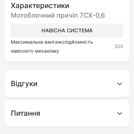
прицепа откидные борта, и что немаловажно
Характеристики
в комплекте идут пара универсальных колес.
Мотоблочний причіп 7CX-0,6
НАВІСНА СИСТЕМА
Максимальна вантажопідйомність
350
навісного механізму
Відгуки
Питання