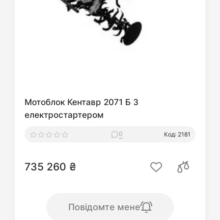
Мотоблок Кентавр 2071 Б З
електростартером
0
Код: 2181
735 260 ₴
Повідомте мене