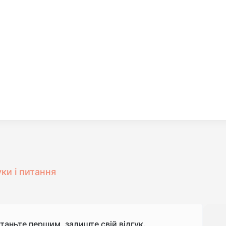
уки і питання
станьте першим, залиште свій відгук.