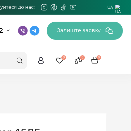
йтеся до нас:
UA
2
Залиште заявку
0
0
0