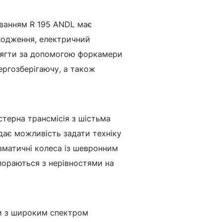
уванням
R
195
ANDL
має
олодження, електричний
осягти за допомогою форкамери
ергозберігаючу, а також
стерна трансмісія з шістьма
дає можливість задати техніку
вматичні колеса із шевронним
пораються з нерівностями на
и з широким спектром