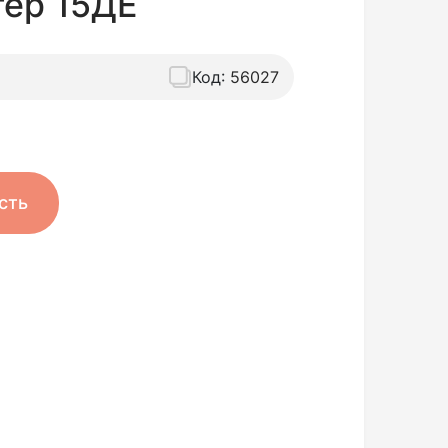
тер 15ДЕ
Код:
56027
сть