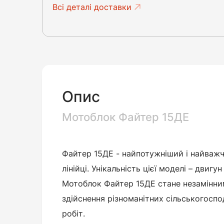
Всі деталі доставки
Опис
Мотоблок Файтер 15ДЕ
Файтер 15ДЕ - найпотужніший і найваж
лінійці. Унікальність цієї моделі – двигу
Мотоблок Файтер 15ДЕ стане незамінни
здійснення різноманітних сільськогосп
робіт.