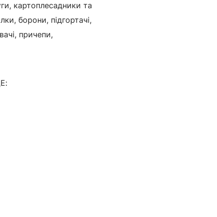
уги, картоплесадники та
лки, борони, підгортачі,
вачі, причепи,
Е: