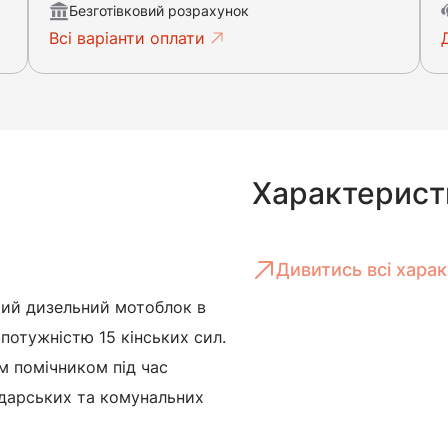
Безготівковий розрахунок
Всі варіанти оплати
Характерист
Дивитись всі хара
чий дизельний мотоблок в
н потужністю 15 кінських сил.
м помічником під час
одарських та комунальних