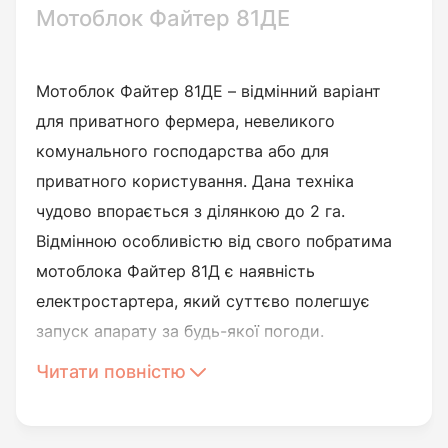
Мотоблок Файтер 81ДЕ
Мотоблок Файтер 81ДЕ – відмінний варіант
для приватного фермера, невеликого
комунального господарства або для
приватного користування. Дана техніка
чудово впорається з ділянкою до 2 га.
Відмінною особливістю від свого побратима
мотоблока Файтер 81Д є наявність
електростартера, який суттєво полегшує
запуск апарату за будь-якої погоди.
Читати повністю
Дизельний мотоблок Файтер 81ДЕ працює за
допомогою чотиритактного одноциліндрового