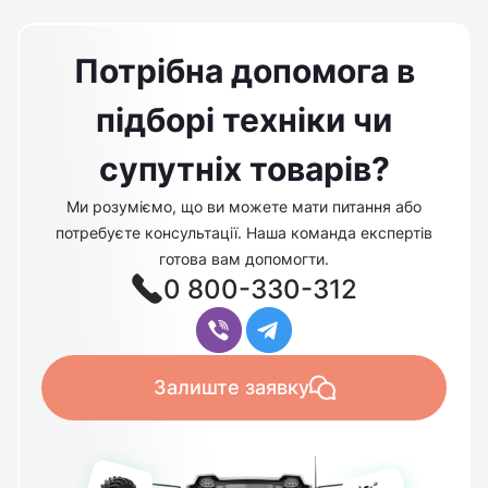
Потужність – 8 к.с.;
Потрібна допомога в
3-х струмкова муфта зчеплення;
підборі техніки чи
супутніх товарів?
Розширена гарантія на 12 місяців;
Ми розуміємо, що ви можете мати питання або
потребуєте консультації. Наша команда експертів
Надійність конструкції.
готова вам допомогти.
0 800-330-312
Залиште заявку