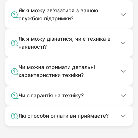
виведені ручки розблокування лівого та
Як я можу зв'язатися з вашою
правого колеса, що дозволяє з легкістю
службою підтримки?
здійснювати оператору практичний розворот
на одному місці. мотоблок, ЗІП (набір
Як я можу дізнатися, чи є техніка в
поршневих кілець, прокладка головки
наявності?
циліндра, набір ріжкових ключів та ключ для
зняття маховика), докладна інструкція з
експлуатації, а також фірмовий гарантійний
Чи можна отримати детальні
характеристики техніки?
талон.
Основні переваги мотоблоку Файтер 81ДЕ:
Чи є гарантія на техніку?
Електростартер;
Які способи оплати ви приймаєте?
Фара;