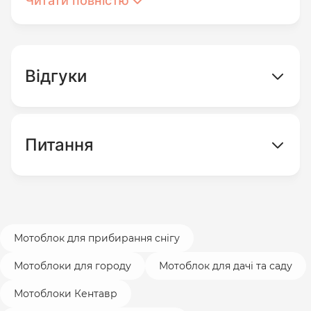
Читати повністю
чавунний розбірний редуктор;
повітряний фільтр масляного типу;
невелика вага;
СЕРВІСНІ ТА ДОДАТКОВІ
Відгуки
ХАРАКТЕРИСТИКИ
простота керування;
клавіша аварійної зупинки;
Термін гарантійного
12
регульоване кермо;
обслуговування
месяцев
Питання
Швидкий старт.
Мотоблок для прибирання снігу
Мотоблоки для городу
Мотоблок для дачі та саду
Мотоблоки Кентавр