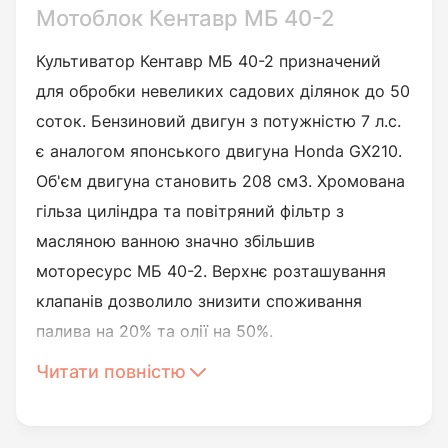
Мотоблок Кентавр МБ 40-2
Культиватор Кентавр МБ 40-2 призначений
для обробки невеликих садових ділянок до 50
соток. Бензиновий двигун з потужністю 7 л.с.
є аналогом японського двигуна Honda GX210.
Об'єм двигуна становить 208 см3. Хромована
гільза циліндра та повітряний фільтр з
масляною ванною значно збільшив
моторесурс МБ 40-2. Верхнє розташування
клапанів дозволило знизити споживання
палива на 20% та олії на 50%.
Головною перевагою даної моделі - чавунний
Читати повністю
шестерний редуктор, 3-х струмковий шків з
двома ременями дозволяє встановлювати