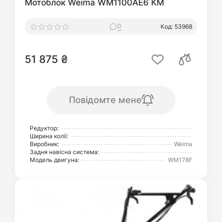
Мотоблок Weima WM1100AE6 КM
0
Код: 53968
51 875 ₴
Повідомте мене
Редуктор:
Ширина колії:
Виробник:
Weima
Задня навісна система:
Модель двигуна:
WM178F