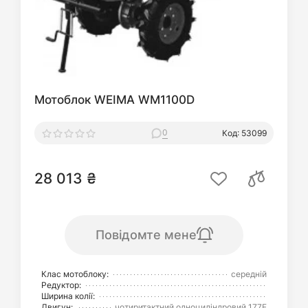
Мотоблок WEIMA WM1100D
0
Код: 53099
28 013 ₴
Повідомте мене
Клас мотоблоку:
середній
Редуктор:
Ширина колії:
Двигун:
чотиритактний одноциліндровий 177F