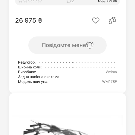
0
Код: 59758
26 975 ₴
Повідомте мене
Редуктор:
Ширина колії:
Виробник:
Weima
Задня навісна система:
Модель двигуна:
WM178F