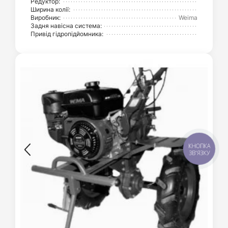
Редуктор:
Ширина колії:
Виробник:
Weima
Задня навісна система:
Привід гідропідйомника:
КНОПКА
ЗВ'ЯЗКУ