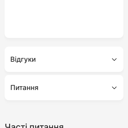
експлуатації агрегату сприяє система
активного повітряного охолодження,
простота при проникненні мотокультиватора
у важкодоступні місця досягається саме за
рахунок невеликого виду техніки. Культиватор
Кентавр МК 20-1 важить лише 30 кілограм,
розміри (габаритні) його рівні 81х76,5х71,5 см.
Відгуки
В інтернет-магазині gardenshop.ua Ви можете
купити недорого мотокультиватор з
Питання
доставкою по Україні та гарантією.
Доставку можна замовити до Києва, Полтави,
Сум, Черкас, Чернігів, Житомир, Рівне,
Миколаїв, Херсон, Вінницю, Кіровоград,
Часті питання