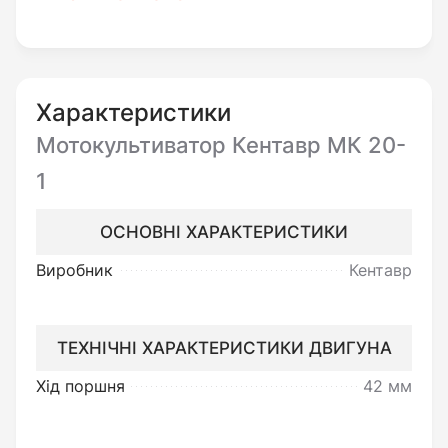
Незважаючи на те, що в культиваторі Кентавр
МК 20-1 є лише одна передача, по території
техніка переміщається досить маневрено,
виконуючи оптимальне зчеплення. Машина
Характеристики
легко проникає в землю на глибину до 15 см,
Мотокультиватор Кентавр МК 20-
ширина культивування становить 36 см.
1
Даний пристрій має чудову ергономіку, що
безпосередньо передбачає рівномірний
ОСНОВНІ ХАРАКТЕРИСТИКИ
розподіл навантажень, а також захист рук від
Виробник
Кентавр
зісковзувань.
Механізм функціонує малошумно, не
ТЕХНІЧНІ ХАРАКТЕРИСТИКИ ДВИГУНА
забруднює навколишнє середовище,
Хід поршня
42 мм
незважаючи на те, що працює безпосередньо
на бензині. Безперервної та тривалої