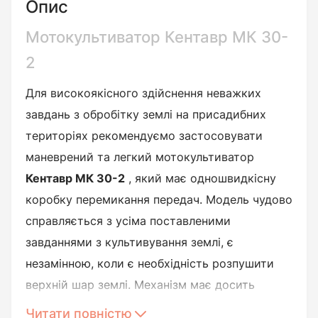
Опис
Мотокультиватор Кентавр МК 30-
2
Для високоякісного здійснення неважких
завдань з обробітку землі на присадибних
територіях рекомендуємо застосовувати
маневрений та легкий мотокультиватор
Кентавр МК 30-2
, який має одношвидкісну
коробку перемикання передач. Модель чудово
справляється з усіма поставленими
завданнями з культивування землі, є
незамінною, коли є необхідність розпушити
верхній шар землі. Механізм має досить
компактний вигляд, так що легко може з
Читати повністю