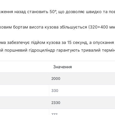
ження назад становить 50°, що дозволяє швидко та пов
овим бортам висота кузова збільшується (320+400 мм)
ма забезпечує підйом кузова за 15 секунд, а опускання
й поршневий гідроциліндр гарантують тривалий термін 
Значення
2000
330
2330
777