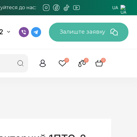
йтеся до нас:
UA
2
Залиште заявку
0
0
0