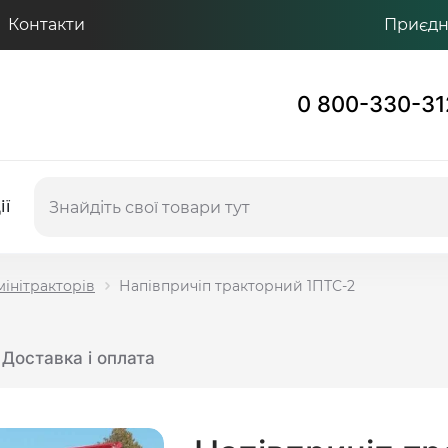
Контакти
Приєдну
0 800-330-31
ії
інітракторів
Напівпричіп тракторний 1ПТС-2
Доставка і оплата