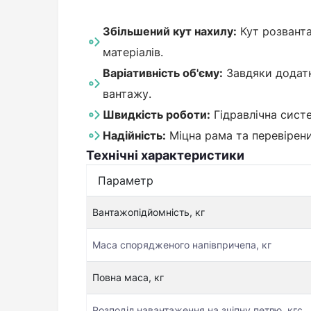
Збільшений кут нахилу:
Кут розванта
матеріалів.
Варіативність об'єму:
Завдяки додатк
вантажу.
Швидкість роботи:
Гідравлічна систе
Надійність:
Міцна рама та перевірени
Технічні характеристики
Параметр
Вантажопідйомність, кг
Маса спорядженого напівпричепа, кг
Повна маса, кг
Розподіл навантаження на зчіпну петлю, кгс