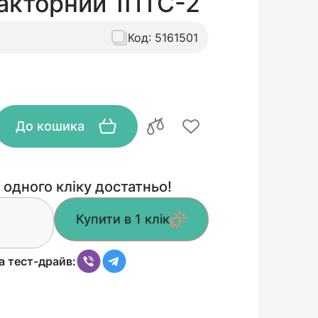
ракторний 1ПТС-2
Код:
5161501
До кошика
 одного кліку достатньо!
Купити в 1 клік
а тест-драйв: