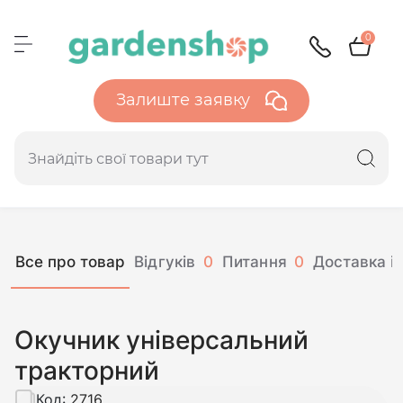
0
Залиште заявку
Все про товар
Відгуків
0
Питання
0
Доставка і 
Окучник універсальний
тракторний
Код:
2716