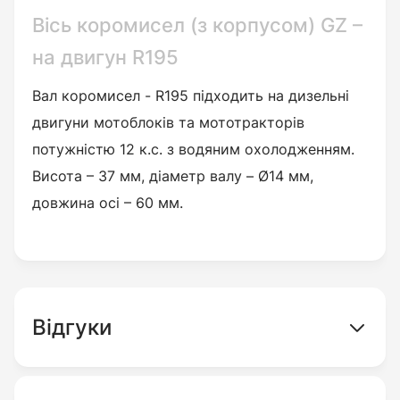
Вісь коромисел (з корпусом) GZ –
на двигун R195
Вал коромисел - R195 підходить на дизельні
двигуни мотоблоків та мототракторів
потужністю 12 к.с. з водяним охолодженням.
Висота – 37 мм, діаметр валу – Ø14 мм,
довжина осі – 60 мм.
Відгуки