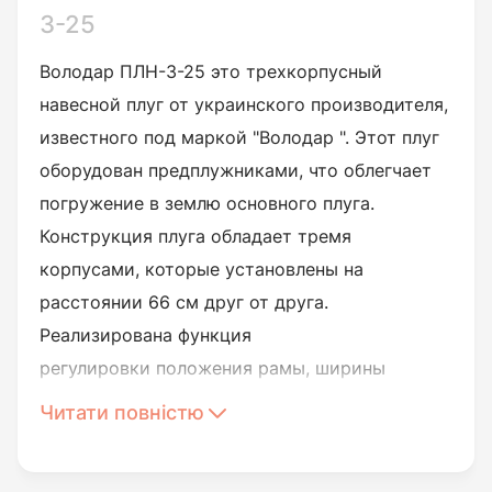
3-25
Володар ПЛН-3-25 это трехкорпусный
навесной плуг от украинского производителя,
известного под маркой "
Володар
". Этот плуг
оборудован предплужниками, что облегчает
погружение в землю основного плуга.
Конструкция плуга обладает тремя
корпусами, которые установлены на
расстоянии 66 см друг от друга.
Реализирована функция
регулировки
положения рамы, ширины
захвата и глубины обработки. Ширина
Читати повністю
обрабатываемого участка составляет 75 см,
глубина - 24. Таким образом плуг за час