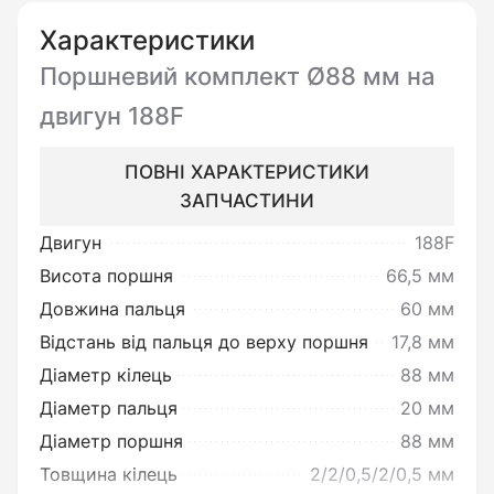
Характеристики
Перед встановленням
Поршневий комплект Ø88 мм на
необхідно:
двигун 188F
Переконатись у цілісності виробу
та повній відповідності до його
ПОВНІ ХАРАКТЕРИСТИКИ
опису.
ЗАПЧАСТИНИ
Двигун
188F
Висота поршня
66,5 мм
Ви можете повернути товар
Довжина пальця
60 мм
неналежної якості:
Відстань від пальця до верху поршня
17,8 мм
Під товаром неналежної якості
Діаметр кілець
88 мм
мається на увазі товар, який
Діаметр пальця
20 мм
несправний та не може
Діаметр поршня
88 мм
забезпечувати виконання своїх
Товщина кілець
2/2/0,5/2/0,5 мм
функціональних властивостей.