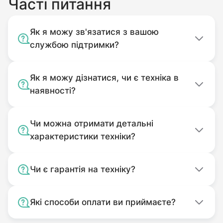
Часті питання
рідини, запиленості, механічні
пошкодження, потрапляння до
Як я можу зв'язатися з вашою
корпусу сторонніх предметів).
службою підтримки?
Без оригінального пакування.
Комплектність подачі якого
Як я можу дізнатися, чи є техніка в
відповідає комплекту покупки.
наявності?
Використовуваний не за
призначенням.
Чи можна отримати детальні
Забруднений.
характеристики техніки?
Чи є гарантія на техніку?
Які способи оплати ви приймаєте?