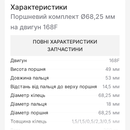
необхідно:
Характеристики
Переконатись у цілісності виробу
Поршневий комплект Ø68,25 мм
та повній відповідності до його
на двигун 168F
опису.
ПОВНІ ХАРАКТЕРИСТИКИ
ЗАПЧАСТИНИ
Ви можете повернути товар
Двигун
168F
неналежної якості:
Висота поршня
49 мм
Під товаром неналежної якості
Довжина пальця
53 мм
мається на увазі товар, який
Відстань від пальця до верху поршня
14,5 мм
несправний та не може
Діаметр кілець
68,25 мм
забезпечувати виконання своїх
Діаметр пальця
18 мм
функціональних властивостей.
Діаметр поршня
68,25 мм
Товщина кілець
1,5/1,5/0,5/2,3/0,5 мм