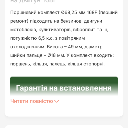
на двигун 168F
Поршневий комплект Ø68,25 мм 168F (перший
ремонт) підходить на бензинові двигуни
мотоблоків, культиваторів, віброплит та ін,
потужністю 6,5 к.с. з повітряним
охолодженням. Висота – 49 мм, діаметр
шийки пальця – Ø18 мм. У комплект входить:
поршень, кільця, палець, кільця стопорні.
Гарантія на встановлення
та заводський брак
Читати повністю
Перед встановленням