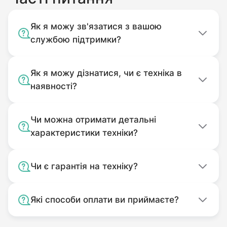
корпусу сторонніх предметів).
Нева
МБ-2К
Без оригінального пакування.
Як я можу зв'язатися з вашою
Форте (Forte)
105G, HSD1G-80B
Комплектність подачі якого
службою підтримки?
відповідає комплекту покупки.
Використовуваний не за
Як я можу дізнатися, чи є техніка в
призначенням.
наявності?
Забруднений.
Чи можна отримати детальні
характеристики техніки?
Чи є гарантія на техніку?
Які способи оплати ви приймаєте?