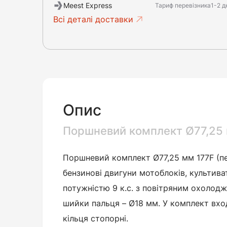
Meest Express
Тариф перевізника
1-2 д
Всі деталі доставки
Опис
Поршневий комплект Ø77,25 
Поршневий комплект Ø77,25 мм 177F (п
бензинові двигуни мотоблоків, культивато
потужністю 9 к.с. з повітряним охолодж
шийки пальця – Ø18 мм. У комплект вход
кільця стопорні.