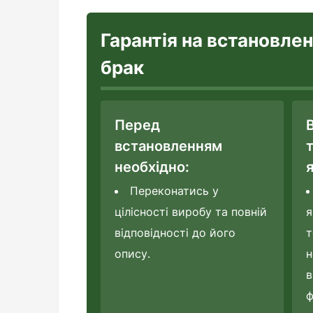
Гарантія на встановле
брак
Перед
встановленням
необхідно:
я
Переконатись у
цілісності виробу та повній
я
відповідності до його
т
опису.
н
в
ф