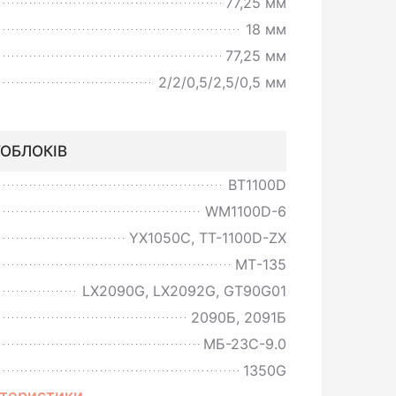
77,25 мм
18 мм
77,25 мм
2/2/0,5/2,5/0,5 мм
ОБЛОКІВ
BT1100D
WM1100D-6
YX1050C, TT-1100D-ZX
МТ-135
LX2090G, LX2092G, GT90G01
2090Б, 2091Б
МБ-23С-9.0
1350G
ктеристики