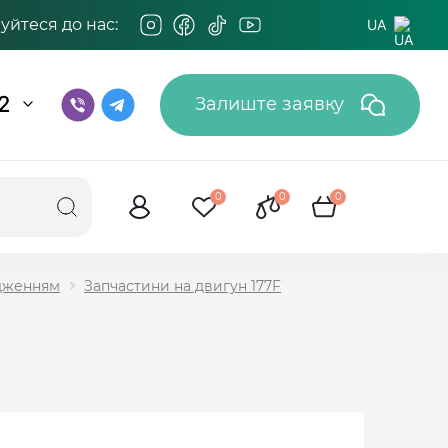
йтеся до нас:
UA
2
Залиште заявку
0
0
0
одженням
Запчастини на двигун 177F