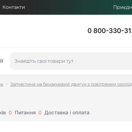
Контакти
Приєдну
0 800-330-31
ії
ок
Запчастини на бензиновий двигун з повітряним охол
ків
0
Питання
0
Доставка і оплата