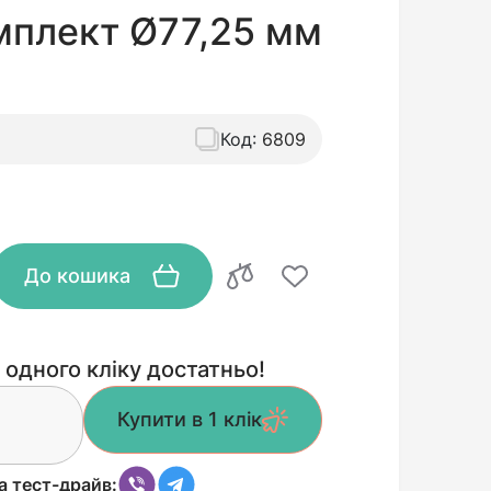
мплект Ø77,25 мм
Код:
6809
До кошика
 одного кліку достатньо!
Купити в 1 клік
а тест-драйв: