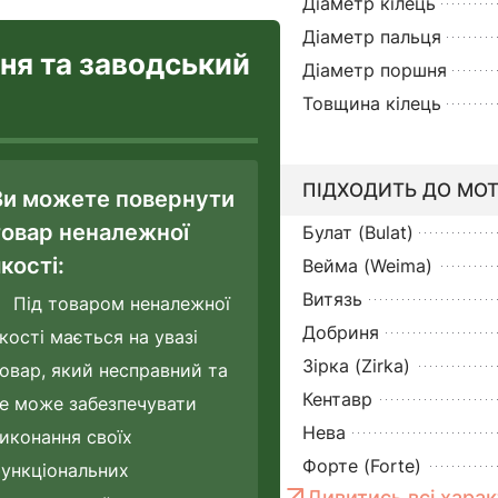
Діаметр кілець
Діаметр пальця
ння та заводський
Діаметр поршня
Товщина кілець
ПІДХОДИТЬ ДО МОТ
Ви можете повернути
товар неналежної
Булат (Bulat)
кості:
Вейма (Weima)
Витязь
Під товаром неналежної
Добриня
кості мається на увазі
Зірка (Zirka)
овар, який несправний та
Кентавр
е може забезпечувати
Нева
иконання своїх
Форте (Forte)
ункціональних
Дивитись всі хара