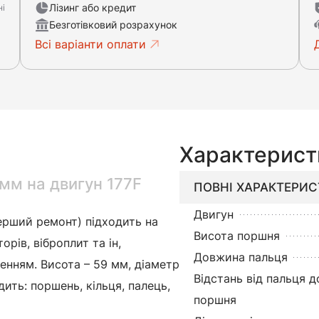
Лізинг або кредит
ні
Безготівковий розрахунок
Всі варіанти оплати
Характерист
мм на двигун 177F
ПОВНІ ХАРАКТЕРИ
Двигун
ерший ремонт) підходить на
Висота поршня
рів, віброплит та ін,
Довжина пальця
енням. Висота – 59 мм, діаметр
Відстань від пальця д
ить: поршень, кільця, палець,
поршня