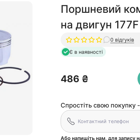
Поршневий ко
на двигун 177F
0 відгуків
Є в наявності
486 ₴
Спростіть свою покупку -
Або напишіть нам, для запису н