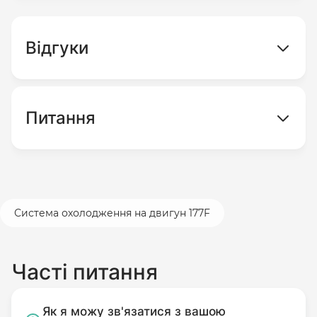
регулятора напруги, котушки та
Нева
МБ-23С-9.0
деталей системи запалення.
Форте (Forte)
1350G
Відгуки
Модифікований при установці
(зміна конструкції, геометрії або
властивостей матеріалу виробу,
шліфування, підрізування тощо).
Питання
Пошкоджений внаслідок
використання (недотримання
температурного режиму, вплив
рідини, запиленості, механічні
Система охолодження на двигун 177F
пошкодження, потрапляння до
корпусу сторонніх предметів).
Без оригінального пакування.
Часті питання
Комплектність подачі якого
відповідає комплекту покупки.
Як я можу зв'язатися з вашою