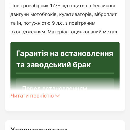
Повітрозабірник 177F підходить на бензинові
двигуни мотоблоків, культиваторів, віброплит
та ін, потужністю 9 л.с. з повітряним
охолодженням. Матеріал: оцинкований метал.
Гарантія на встановлення
та заводський брак
Перед встановленням
Читати повністю
необхідно:
Переконатись у цілісності виробу
та повній відповідності до його
опису.