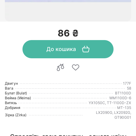
86 ₴
До кошика
Двигун
177F
Вага
58
Булат (Bulat)
BT1100D
Вейма (Weima)
WM1100D-6
Витязь
YX1050C, TT-1100D-ZX
Добриня
МТ-135
LX2090G, LX2092G,
Зірка (Zirka)
GT90G01