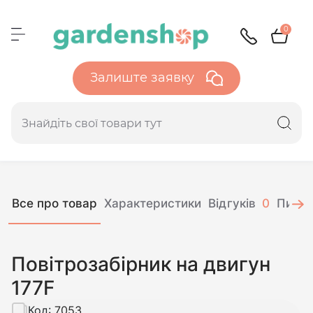
0
Залиште заявку
Все про товар
Характеристики
Відгуків
0
Питан
Повітрозабірник на двигун
177F
Код:
7053