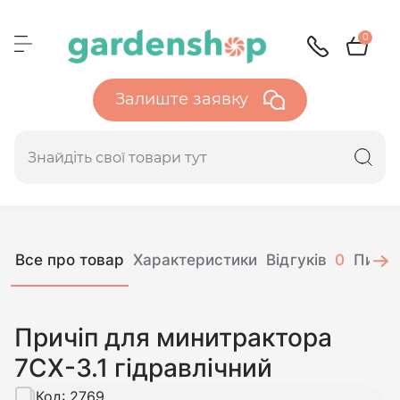
0
Залиште заявку
Все про товар
Характеристики
Відгуків
0
Питан
Причіп для минитрактора
7СХ-3.1 гідравлічний
Код:
2769