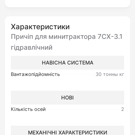
Если одноосные прицепы не нуждаются в
устройстве поворота колес, так как они
Характеристики
повторяют с небольшим смещением колею
Причіп для минитрактора 7СХ-3.1
задних колес трактора, то на 7СХ-3.1 такое
гідравлічний
устройство (шарнирного типа) есть, так как
без него поворот или разворот осуществить
НАВІСНА СИСТЕМА
невозможно.
Вантажопідйомність
30 тонны кг
Кузов имеет достаточно большой вес, тем
более загруженный, поэтому для удобства
НОВІ
выгрузки прицеп оборудован самосвальной
Кількість осей
2
гидравлической системой. Если же
необходима аккуратная погрузка и выгрузка
грузов, то можно открыть боковой или
МЕХАНІЧНІ ХАРАКТЕРИСТИКИ