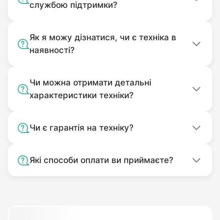
службою підтримки?
Прицеп 7СХ-3,1 – незаменимый помощник в
фермерских и частных хозяйствах,
Як я можу дізнатися, чи є техніка в
коммунальных, строительных, дорожно-
наявності?
ремонтных организациях, в садоводстве и
лесничестве.
Чи можна отримати детальні
характеристики техніки?
Самосвальный прицеп 7СХ-3.1
Вы можете
приобрести в интернет-магазине
Чи є гарантія на техніку?
gardenshop.ua
с гарантией и доставкой в
любой регион Украины.
Які способи оплати ви приймаєте?