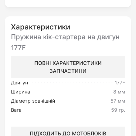
необхідно:
Переконатись у цілісності виробу
та повній відповідності до його
Характеристики
опису.
Пружина кік-стартера на двигун
177F
Ви можете повернути товар
ПОВНІ ХАРАКТЕРИСТИКИ
неналежної якості:
ЗАПЧАСТИНИ
Під товаром неналежної якості
Двигун
177F
мається на увазі товар, який
Ширина
8 мм
несправний та не може
Діаметр зовнішній
57 мм
забезпечувати виконання своїх
Вага
59 гр.
функціональних властивостей.
ПІДХОДИТЬ ДО МОТОБЛОКІВ
Поверненню чи обміну не