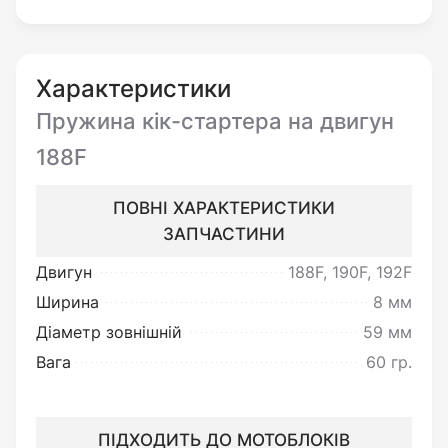
Перед встановленням
необхідно:
Переконатись у цілісності виробу
Характеристики
та повній відповідності до його
Пружина кік-стартера на двигун
опису.
188F
ПОВНІ ХАРАКТЕРИСТИКИ
Ви можете повернути товар
ЗАПЧАСТИНИ
неналежної якості:
Двигун
188F, 190F, 192F
Під товаром неналежної якості
Ширина
8 мм
мається на увазі товар, який
Діаметр зовнішній
59 мм
несправний та не може
Вага
60 гр.
забезпечувати виконання своїх
функціональних властивостей.
ПІДХОДИТЬ ДО МОТОБЛОКІВ