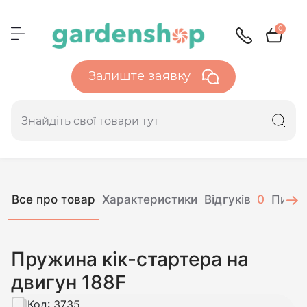
0
Залиште заявку
Все про товар
Характеристики
Відгуків
0
Питан
Пружина кік-стартера на
двигун 188F
Код:
3735