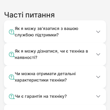
пошкодження, потрапляння до
корпусу сторонніх предметів).
Часті питання
Без оригінального пакування.
Комплектність подачі якого
Як я можу зв'язатися з вашою
відповідає комплекту покупки.
службою підтримки?
Використовуваний не за
призначенням.
Як я можу дізнатися, чи є техніка в
Забруднений.
наявності?
Чи можна отримати детальні
характеристики техніки?
Чи є гарантія на техніку?