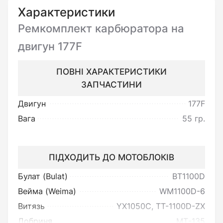
Характеристики
Ремкомплект карбюратора на
Ви можете повернути товар
неналежної якості:
двигун 177F
Під товаром неналежної якості
ПОВНІ ХАРАКТЕРИСТИКИ
мається на увазі товар, який
ЗАПЧАСТИНИ
несправний та не може
Двигун
177F
забезпечувати виконання своїх
Вага
55 гр.
функціональних властивостей.
ПІДХОДИТЬ ДО МОТОБЛОКІВ
Поверненню чи обміну не
підлягає товар:
Булат (Bulat)
BT1100D
Вейма (Weima)
WM1100D-6
Встановлений без перевірки
Витязь
YX1050C, TT-1100D-ZX
стану електричних мереж, реле-
Добриня
МТ-135
регулятора напруги, котушки та