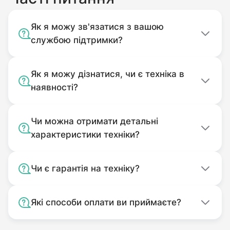
Використовуваний не за
призначенням.
Як я можу зв'язатися з вашою
Забруднений.
службою підтримки?
Як я можу дізнатися, чи є техніка в
наявності?
Чи можна отримати детальні
характеристики техніки?
Чи є гарантія на техніку?
Які способи оплати ви приймаєте?