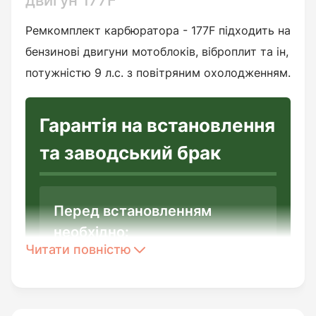
двигун 177F
Ремкомплект карбюратора - 177F підходить на
бензинові двигуни мотоблоків, віброплит та ін,
потужністю 9 л.с. з повітряним охолодженням.
Гарантія на встановлення
та заводський брак
Перед встановленням
необхідно:
Читати повністю
Переконатись у цілісності виробу
та повній відповідності до його
опису.