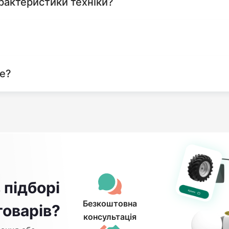
рактеристики техніки?
те?
 підборі
Безкоштовна
товарів?
консультація