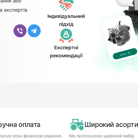
ання або
а експертів
Індивідуальний
підхід
Експертні
рекомендації
ручна оплата
Широкий асорт
уємо різні фінансові рішення,
Ми пропонуємо широкий вибір