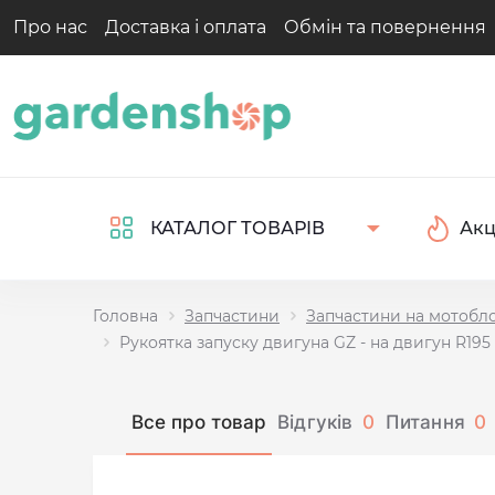
Про нас
Доставка і оплата
Обмін та повернення
Акц
КАТАЛОГ ТОВАРІВ
Головна
Запчастини
Запчастини на мотобл
Рукоятка запуску двигуна GZ - на двигун R195
Все про товар
Відгуків
0
Питання
0