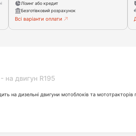
Лізинг або кредит
ні
Безготівковий розрахунок
Всі варіанти оплати
- на двигун R195
ить на дизельні двигуни мотоблоків та мототракторів п