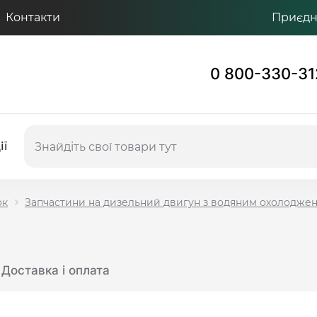
Контакти
Приєдну
0 800-330-31
ії
ок
Запчастини на дизельний двигун з водяним охолодже
Доставка і оплата