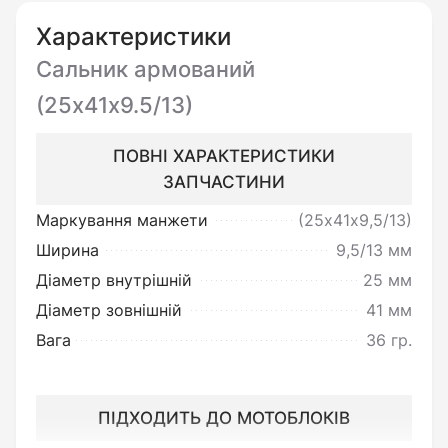
опису.
Характеристики
Сальник армований
Ви можете повернути товар
(25х41х9.5/13)
неналежної якості:
ПОВНІ ХАРАКТЕРИСТИКИ
Під товаром неналежної якості
ЗАПЧАСТИНИ
мається на увазі товар, який
Маркування манжети
(25х41х9,5/13)
несправний та не може
Ширина
9,5/13 мм
забезпечувати виконання своїх
Діаметр внутрішній
25 мм
функціональних властивостей.
Діаметр зовнішній
41 мм
Вага
36 гр.
Поверненню чи обміну не
підлягає товар:
ПІДХОДИТЬ ДО МОТОБЛОКІВ
Встановлений без перевірки