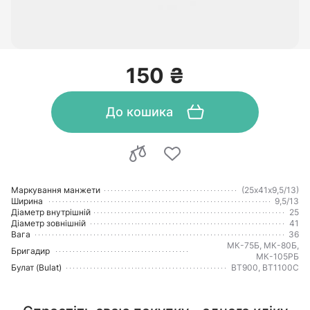
150 ₴
До кошика
Маркування манжети
(25х41х9,5/13)
Ширина
9,5/13
Діаметр внутрішній
25
Діаметр зовнішній
41
Вага
36
МК-75Б, МК-80Б,
Бригадир
МК-105РБ
Булат (Bulat)
BT900, BT1100C