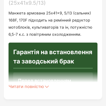
(25х41х9.5/13)
Манжета армована 25x41x9, 5/13 (сальник)
168F, 170F підходить на ремінний редуктор
мотоблоків, культиваторів та ін, потужністю
6,5-7 к.с. з повітряним охолодженням.
Гарантія на встановлення
та заводський брак
Перед встановленням
Читати повністю
необхідно:
Переконатись у цілісності виробу
та повній відповідності до його