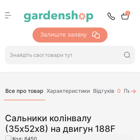
0
Залиште заявку
Все про товар
Характеристики
Відгуків
0
Питан
Сальники колінвалу
(35х52х8) на двигун 188F
Код:
6450