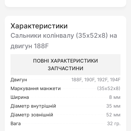
Переконатись у цілісності виробу
та повній відповідності до його
опису.
Характеристики
Сальники колінвалу (35х52х8) на
Ви можете повернути товар
двигун 188F
неналежної якості:
ПОВНІ ХАРАКТЕРИСТИКИ
Під товаром неналежної якості
ЗАПЧАСТИНИ
мається на увазі товар, який
Двигун
188F, 190F, 192F, 194F
несправний та не може
Маркування манжети
(35х52х8)
забезпечувати виконання своїх
Ширина
8 мм
функціональних властивостей.
Діаметр внутрішній
35 мм
Діаметр зовнішній
52 мм
Поверненню чи обміну не
Вага
32 гр.
підлягає товар: