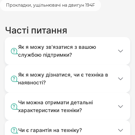
Без оригінального пакування.
Прокладки, ущільнювачі на двигун 194F
Комплектність подачі якого
відповідає комплекту покупки.
Часті питання
Використовуваний не за
призначенням.
Забруднений.
Як я можу зв'язатися з вашою
службою підтримки?
Як я можу дізнатися, чи є техніка в
наявності?
Чи можна отримати детальні
характеристики техніки?
Чи є гарантія на техніку?