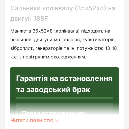
Сальники колінвалу (35х52х8) на
двигун 188F
Манжета 35x52x8 (колінвала) підходять на
бензинові двигуни мотоблоків, культиваторів,
віброплит, генераторів та ін, потужністю 13-18
к.с. з повітряним охолодженням.
Гарантія на встановлення
та заводський брак
Перед встановленням
Читати повністю
необхідно: