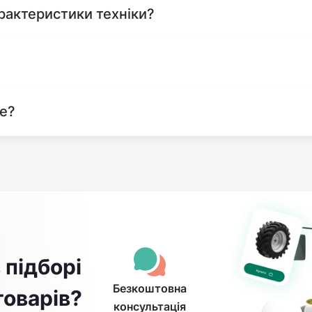
рактеристики техніки?
те?
 підборі
Безкоштовна
товарів?
консультація