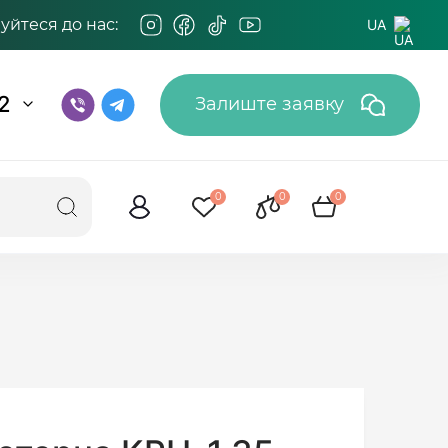
йтеся до нас:
UA
2
Залиште заявку
0
0
0