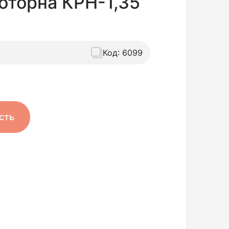
оторна КРН-1,35
Код:
6099
сть