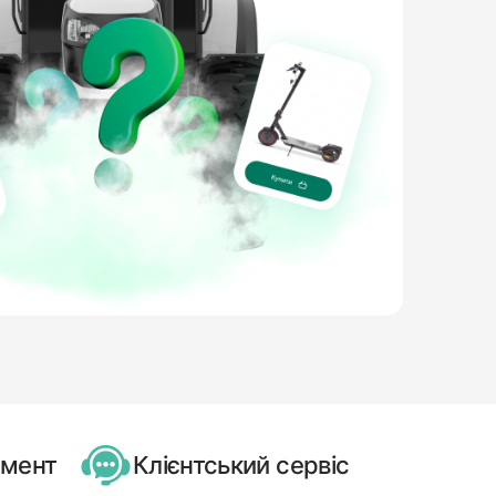
имент
Клієнтський сервіс