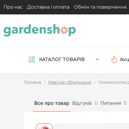
Про нас
Доставка і оплата
Обмін та повернення
Акц
КАТАЛОГ ТОВАРІВ
Головна
Навісне обладнання
Сенокосилка р
Все про товар
Відгуків
0
Питання
0