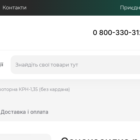
Контакти
Приєдну
0 800-330-31
ії
оторна КРН-1,35 (без кардана)
Доставка і оплата