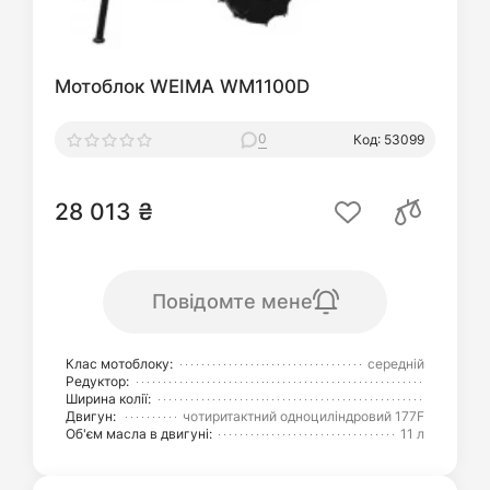
Мотоблок WEIMA WM1100D
0
Код: 53099
28 013 ₴
Повідомте мене
Клас мотоблоку:
середній
Редуктор:
Ширина колії:
Двигун:
чотиритактний одноциліндровий 177F
Об'єм масла в двигуні:
11 л