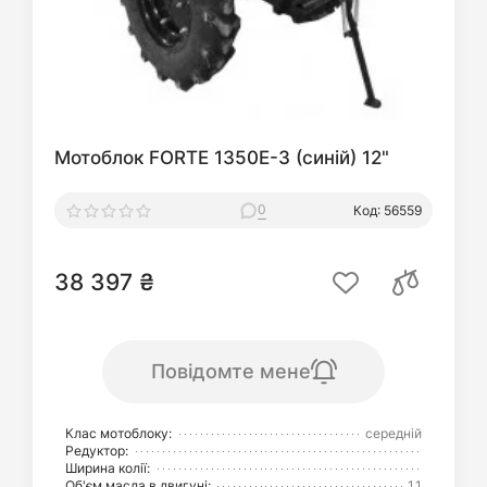
Мотоблок FORTE 1350E-3 (синій) 12"
0
Код: 56559
38 397 ₴
Повідомте мене
Клас мотоблоку:
середній
Редуктор:
Ширина колії:
Об'єм масла в двигуні:
1.1