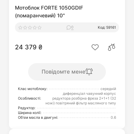
Мотоблок FORTE 1050GDIF
(помаранчевий) 10"
0
Код: 59161
24 379 ₴
Повідомте мене
Клас мотоблоку:
середній
диференціал чавунний корпус
Особливості:
редуктора розбірна фреза 2+1+1 (32
ножі) повітряний фільтр масляного типу
Редуктор:
Ширина колії:
Об'єм масла в двигуні:
0.6