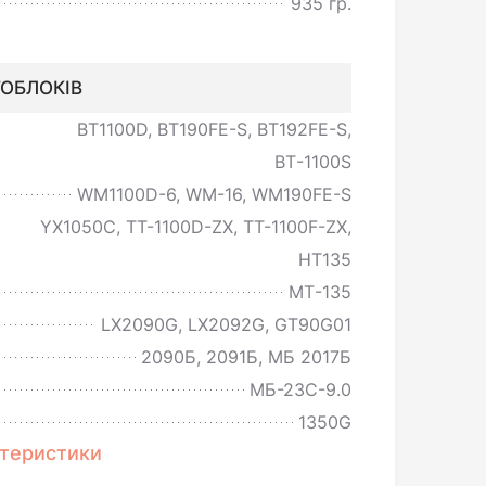
935 гр.
ОБЛОКІВ
BT1100D, BT190FE-S, BT192FE-S,
ВТ-1100S
WM1100D-6, WM-16, WM190FE-S
YX1050C, TT-1100D-ZX, TT-1100F-ZX,
HT135
МТ-135
LX2090G, LX2092G, GT90G01
2090Б, 2091Б, МБ 2017Б
МБ-23С-9.0
1350G
ктеристики