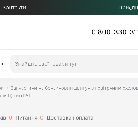
Контакти
Приєдну
0 800-330-31
ії
ок
Запчастини на бензиновий двигун з повітряним охол
іль B) тип №1
ків
0
Питання
0
Доставка і оплата