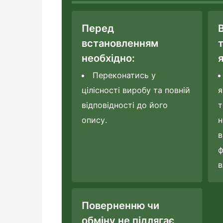
Перед
встановленням
необхідно:
я
Переконатись у
цілісності виробу та повній
я
відповідності до його
т
опису.
н
в
ф
в
Поверненню чи
обміну не підлягає