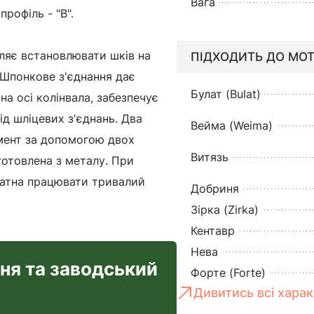
Вага
рофіль - "В".
ляє встановлювати шків на
ПІДХОДИТЬ ДО МОТ
. Шпонкове з'єднання дає
Булат (Bulat)
на осі колінвала, забезпечує
ід шліцевих з'єднань. Два
Вейма (Weima)
мент за допомогою двох
Витязь
готовлена з металу. При
датна працювати тривалий
Добриня
Зірка (Zirka)
Кентавр
Нева
ння та заводський
Форте (Forte)
Дивитись всі хара