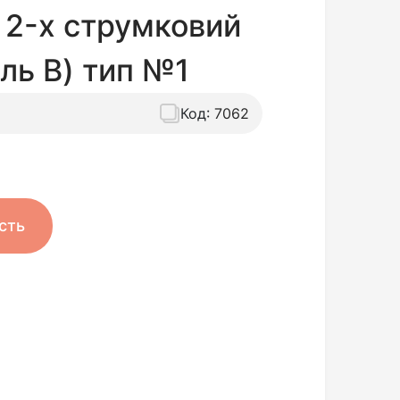
 2-х струмковий
ль B) тип №1
Код:
7062
сть