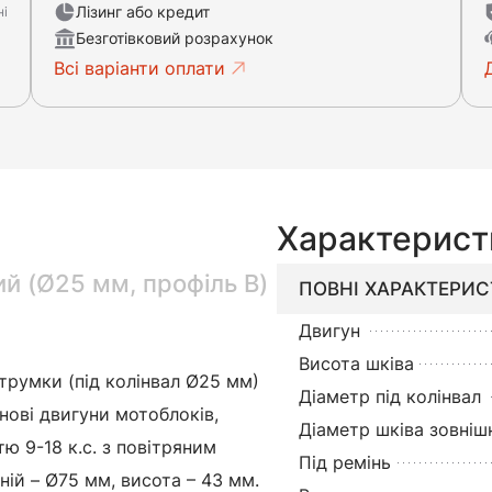
Лізинг або кредит
ні
Безготівковий розрахунок
Всі варіанти оплати
Характерист
ий (Ø25 мм, профіль B)
ПОВНІ ХАРАКТЕРИ
Двигун
Висота шківа
трумки (під колінвал Ø25 мм)
Діаметр під колінвал
инові двигуни мотоблоків,
Діаметр шківа зовніш
тю 9-18 к.с. з повітряним
Під ремінь
ій – Ø75 мм, висота – 43 мм.