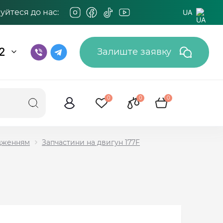
йтеся до нас:
UA
2
Залиште заявку
0
0
0
одженням
Запчастини на двигун 177F