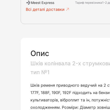
Meest Express
Тариф перевізника
1-2 д
Всі деталі доставки
Опис
Шків колінвала 2-х струмков
тип №1
Шків ременя приводного ведучий на 2 с
177F, 188F, 190F, 192F підходить на бенз
культиваторів, віброплит та ін, потужніс
охолодженням. Розміри: Діаметр зовнішн