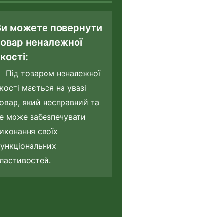
Ви можете повернути
товар неналежної
кості:
Під товаром неналежної
кості мається на увазі
овар, який несправний та
е може забезпечувати
иконання своїх
ункціональних
ластивостей.