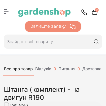
0
Залиште заявку
Все про товар
Відгуків
0
Питання
0
Доставка і 
Штанга (комплект) - на
двигун R190
Код:
4246