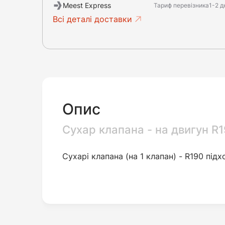
Meest Express
Тариф перевізника
1-2 д
Всі деталі доставки
Опис
Сухар клапана - на двигун R
Сухарі клапана (на 1 клапан) - R190
підх