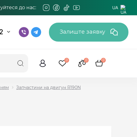
йтеся до нас:
UA
2
Залиште заявку
0
0
0
нням
Запчастини на двигун R190N