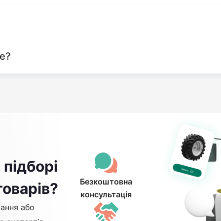
те?
 підборі
Безкоштовна
товарів?
консультація
ання або