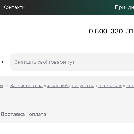
Контакти
Приєдну
0 800-330-31
ії
ок
Запчастини на дизельний двигун з водяним охолодже
Доставка і оплата