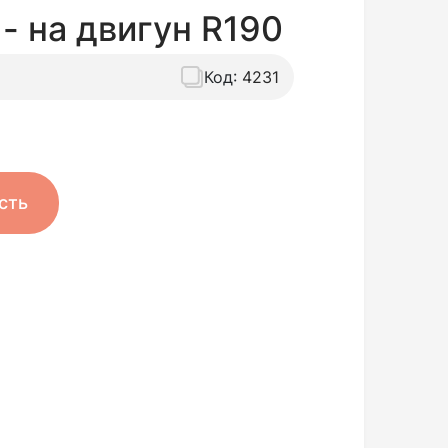
- на двигун R190
Код:
4231
сть