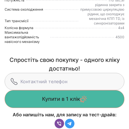
Потужність
110 (80,9)
рідинна закрита з
Система охолодження
примусовою циркуляцією
рідини, що охолоджує
механічна КПП TD, із
Тип трансмісії
синхронізаторами
Колісна формула
4х4
Максимальна
вантажопідйомність
4500
навісного механізму
Спростіть свою покупку - одного кліку
достатньо!
Купити в 1 клік
Або напишіть нам, для запису на тест-драйв: