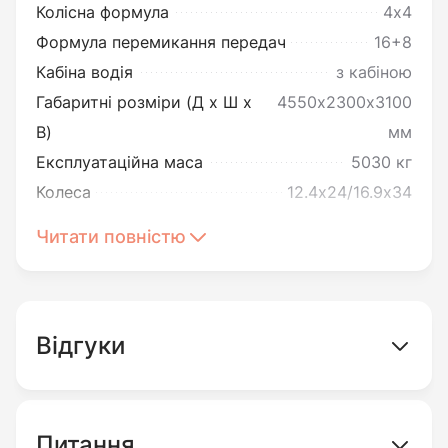
Колісна формула
4х4
конструкція дозволяють працювати
Формула перемикання передач
16+8
ефективно в будь-яких умовах, від
Кабіна водія
з кабіною
спекотного літа до холодної зими.
Габаритні розміри (Д х Ш х
4550х2300х3100
В)
мм
Експлуатаційна маса
5030 кг
Колеса
12.4х24/16.9х34
Основні технічні
Читати повністю
характеристики
ДВИГУН І ПАЛИВНА СИСТЕМА
Модель двигуна
YTO LR4M3Z
Потужність:
Тип двигуна
дизельний
Відгуки
110 к.с. (80,9 кВт)
Число та розташування циліндрів
4
Номінальна витрата палива
323 г/кВт год
Двигун:
Питання