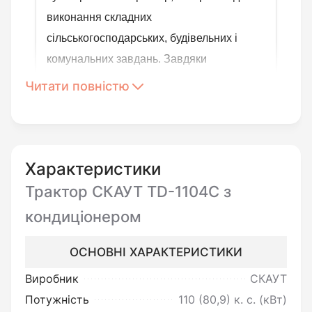
виконання складних
сільськогосподарських, будівельних і
комунальних завдань. Завдяки
дизельному двигуну потужністю 110 л.с.,
Читати повністю
повному приводу 4x4, герметичній кабіні з
кондиціонером і обзором 360°, а також
передовій механічній трансмісії, ця
модель забезпечує високу продуктивність,
Характеристики
комфорт і безпеку. Незалежно від того, чи
Трактор СКАУТ TD-1104C з
працюєте ви на фермі, будівельному
кондиціонером
майданчику чи займаєтесь
ландшафтними роботами, цей трактор
ОСНОВНІ ХАРАКТЕРИСТИКИ
стане вашим надійним партнером.
Виробник
СКАУТ
Ергономічна кабіна, сучасне
Потужність
110 (80,9) к. с. (кВт)
електрообладнання та продумана