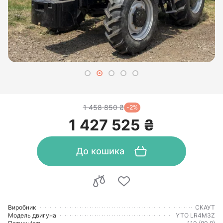
1 458 850 ₴
-2%
1 427 525 ₴
До кошика
Виробник
СКАУТ
Модель двигуна
YTO LR4M3Z